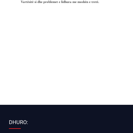
Vart
ë
sit
ë
si dhe problemet e lidhura me mosh
ë
n e tret
ë
.
DHURO: