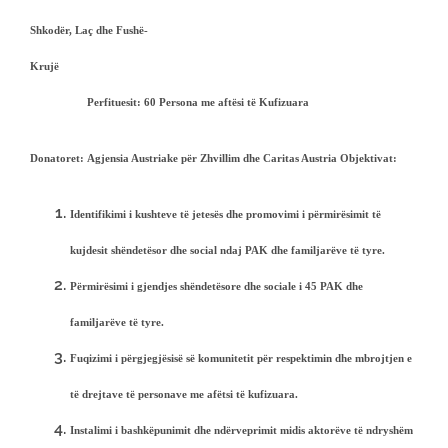
Shkodër, Laç dhe Fushë-
Krujë
Perfituesit:
60 Persona me aftësi të Kufizuara
Donatoret:
Agjensia Austriake për Zhvillim dhe Caritas Austria
Objektivat:
Identifikimi i kushteve të jetesës dhe promovimi i përmirësimit të
kujdesit shëndetësor dhe social ndaj PAK dhe familjarëve të tyre.
Përmirësimi i gjendjes shëndetësore dhe sociale i 45 PAK dhe
familjarëve të tyre.
Fuqizimi i përgjegjësisë së komunitetit për respektimin dhe mbrojtjen e
të drejtave të personave me afëtsi të kufizuara.
Instalimi i bashkëpunimit dhe ndërveprimit midis aktorëve të ndryshëm