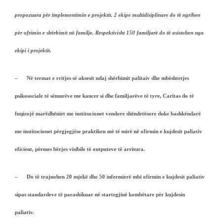
propozuara p
ë
r implementimin e projektit. 2 ekipe multidisiplinare do t
ë
ngrihen
p
ë
r ofrimin e sh
ë
rbimit n
ë
familje. Respektivisht 150 familjar
ë
do t
ë
asistohen nga
ekipi i projektit.
– Në termat e rritjes së aksesit ndaj shërbimit palitaiv dhe mbështetjes
psikosociale të sëmurëve me kancer si dhe familjarëve të tyre, Caritas do të
fuqizojë marëdhëniet me institucionet vendore shëndetësore duke bashkëndarë
me institucionet përgjegjëse praktiken më të mirë në ofirmin e kujdesit paliativ
eficient, përmes bërjes visibile të outputeve të arritura.
– Do të trajnohen 20 mjekë dhe 50 infermierë mbi ofirmin e kujdesit paliativ
sipas standardeve të parashikuar në startegjinë kombëtare për kujdesin
paliativ.