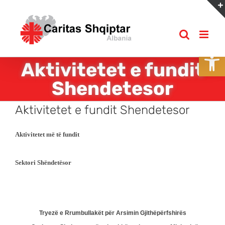
Skip
to
content
Open
Aktivitetet e fundit
Shendetesor
Aktivitetet e fundit Shendetesor
Aktivitetet më të fundit
Sektori Shëndetësor
Tryezë e Rrumbullakët për Arsimin Gjithëpërfshirës