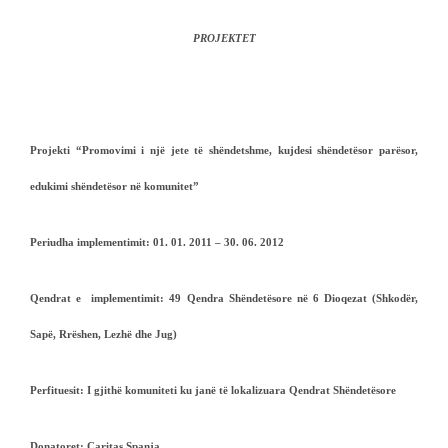
PROJEKTET
Projekti “Promovimi i një jete të shëndetshme, kujdesi shëndetësor parësor,
edukimi shëndetësor në komunitet”
Periudha implementimit:
01. 01. 2011 – 30. 06. 2012
Qendrat e implementimit:
49 Qendra Shëndetësore në
6 Dioqezat (Shkodër,
Sapë, Rrëshen, Lezhë dhe Jug)
Perfituesit:
I gjithë komuniteti ku janë të lokalizuara Qendrat Shëndetësore
Donatoret:
Caritas Spanja