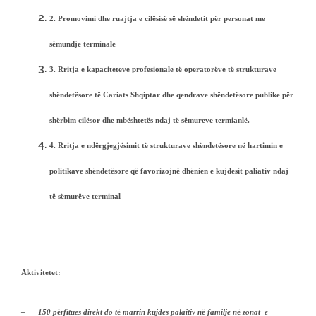
2.
Promovimi dhe ruajtja e cilësisë së shëndetit për personat me
sëmundje terminale
3.
Rritja e kapaciteteve profesionale të operatorëve të strukturave
shëndetësore të Cariats Shqiptar dhe qendrave shëndetësore publike për
shërbim cilësor dhe mbështetës ndaj të sëmureve termianlë.
4.
Rritja e ndërgjegjësimit të strukturave shëndetësore në hartimin e
politikave shëndetësore që favorizojnë dhënien e kujdesit paliativ ndaj
të sëmurëve terminal
Aktivitetet:
–
150 p
ë
rfitues direkt do t
ë
marrin kujdes palaitiv n
ë
familje n
ë
zonat e