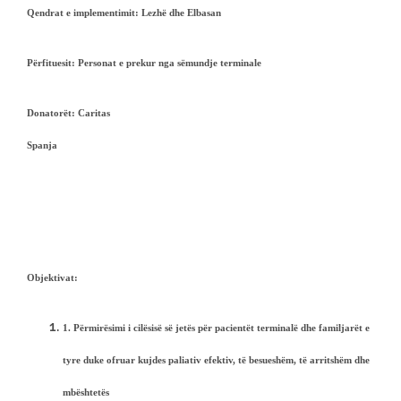
Qendrat e implementimit:
Lezhë dhe Elbasan
Përfituesit:
Personat e prekur nga sëmundje terminale
D
onatorët:
Caritas
Spanj
Objektivat:
1.
Përmirësimi i cilësisë së jetës për pacientët terminalë dhe familjarët e
tyre duke ofruar kujdes paliativ efektiv, të besueshëm, të arritshëm dhe
mbështetës