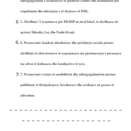
ndërgjegjësimin e strukturave të pushtetit vendor dhe komunitetit për
respektimin dhe mbrojtjen e të drejtave të PAK.
5.
Zhvillimi i 3 trajnimeve për PKSHP në nivel lokal, të zhvilluara në
qytetet Shkodër, Laç dhe Fushë-Krujë.
6.
Promovimi i kujdesit shëndetësor dhe përfshirjes sociale përmes
zhvillimit të aktiviteteteve të organziuara me pjesëmarrjen e personave
me aftesi të kufizuara dhe familjarëve të tyre.
7.
Promovimi i rritjes së sensibilitetit dhe ndërgjegjshmërisë përmes
publikimit të fletëpalosjeve, broshurave dhe artikujve në gazeta të
ndryshme.
– – – – – – – – – – – – – – – – – – – – – – –
– – – – – – – – – – – – – – – – – –