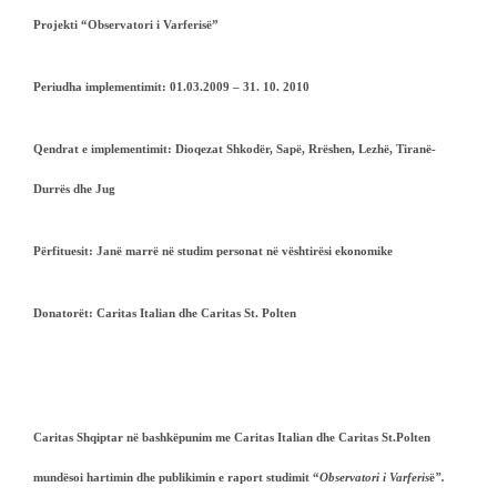
Projekti “Observatori i Varferis
ë
”
Periudha implementimit:
01.03.2009 – 31. 10. 2010
Qendrat e implementimit:
Dioqezat
Shkodër, Sapë, Rrëshen, Lezhë, Tiranë-
Durrës dhe Jug
Përfituesit:
Janë marrë në studim
personat në vështirësi ekonomike
Donatorët:
Caritas Italian dhe Caritas St. Polten
Caritas Shqiptar në bashkëpunim me Caritas Italian dhe Caritas St.Polten
mundësoi hartimin dhe publikimin e raport studimit “
Observatori i Varferis
ë
”.