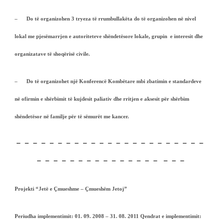
– Do të organizohen
3 tryeza t
ë
rrumbullak
ë
ta do t
ë
organizohen n
ë
nivel
lokal
me pjesëmarrjen e autoriteteve shëndetësore lokale, grupin e interesit dhe
organizatave të shoqërisë civile.
– Do të organizohet një
Konferenc
ë
Komb
ë
tare
mbi zbatimin e standardeve
në ofirmin e shërbimit të kujdesit paliativ dhe rritjen e aksesit për shërbim
shëndetësor në familje për të sëmurët me kancer.
– – – – – – – – – – – – – – – – – – – – – – –
– – – – – – – – – – – – – – – – – –
Projekti “Jetë e Çmueshme – Çmueshëm Jetoj”
Periudha implementimit:
01. 09. 2008 – 31. 08. 2011
Qendrat e implementimit: