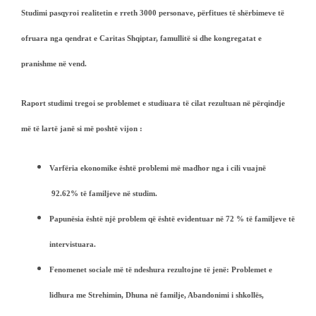
Studimi pasqyroi realitetin e rreth 3000 personave, përfitues të shërbimeve të
ofruara nga qendrat e Caritas Shqiptar, famullitë si dhe kongregatat e
pranishme në vend.
Raport studimi tregoi se problemet e studiuara të cilat rezultuan në përqindje
më të lartë janë si më poshtë vijon :
Varfëria ekonomike është problemi më madhor nga i cili vuajnë
92.62%
të familjeve në studim.
Papunësia është një problem që është evidentuar në
72 %
të familjeve të
intervistuara.
Fenomenet sociale më të ndeshura rezultojne të jenë:
Problemet e
lidhura me Strehimin, Dhuna n
ë
familje, Abandonimi i shkoll
ë
s,