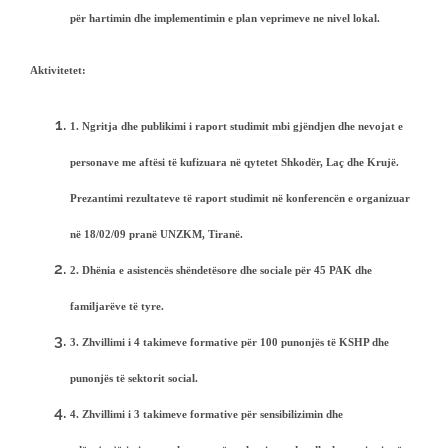
për hartimin dhe implementimin e plan veprimeve ne nivel lokal.
Aktivitetet:
1.
Ngritja dhe publikimi i raport studimit mbi gjëndjen dhe nevojat e
personave me aftësi të kufizuara në qytetet Shkodër, Laç dhe Krujë.
Prezantimi rezultateve të raport studimit në konferencën e organizuar
në 18/02/09 pranë UNZKM, Tiranë.
2.
Dhënia e asistencës shëndetësore dhe sociale për 45 PAK dhe
familjarëve të tyre.
3.
Zhvillimi i 4 takimeve formative për 100 punonjës të KSHP dhe
punonjës të sektorit social.
4.
Zhvillimi i 3 takimeve formative për sensibilizimin dhe