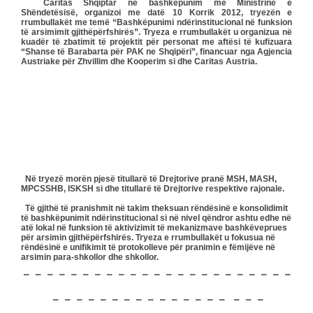
Caritas Shqiptar në bashkëpunim me Ministrinë e
Shëndetësisë, organizoi me datë 10 Korrik 2012, tryezën e
rrumbullakët me temë “Bashkëpunimi ndërinstitucional në funksion
të arsimimit gjithëpërfshirës”. Tryeza e rrumbullakët u organizua në
kuadër të zbatimit të projektit për personat me aftësi të kufizuara
“Shanse të Barabarta për PAK ne Shqipëri”, financuar nga Agjencia
Austriake për Zhvillim dhe Kooperim si dhe Caritas Austria.
Në tryezë morën pjesë titullarë të Drejtorive pranë MSH, MASH,
MPCSSHB, ISKSH si dhe titullarë të Drejtorive respektive rajonale.
Të gjithë të pranishmit në takim theksuan rëndësinë e konsolidimit
të bashkëpunimit ndërinstitucional si në nivel qëndror ashtu edhe në
atë lokal në funksion të aktivizimit të mekanizmave bashkëveprues
për arsimin gjithëpërfshirës. Tryeza e rrumbullakët u fokusua në
rëndësinë e unifikimit të protokolleve për pranimin e fëmijëve në
arsimin para-shkollor dhe shkollor.
– – – – – – – – – – – – – – – – – – – – – – –
– – – – – – – – – – – – – – – – – –