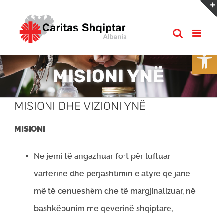
Skip
to
content
Open
MISIONI YNË
MISIONI DHE VIZIONI YNË
MISIONI
Ne jemi të angazhuar fort për luftuar
varfërinë dhe përjashtimin e atyre që janë
më të cenueshëm dhe të margjinalizuar, në
bashkëpunim me qeverinë shqiptare,