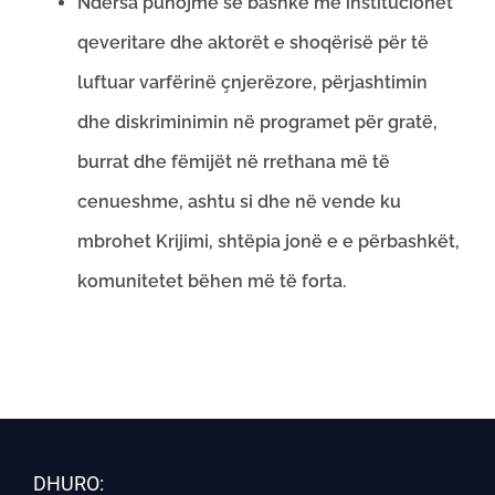
Ndërsa punojmë së bashkë me institucionet
qeveritare dhe aktorët e shoqërisë për të
luftuar varfërinë çnjerëzore, përjashtimin
dhe diskriminimin në programet për gratë,
burrat dhe fëmijët në rrethana më të
cenueshme, ashtu si dhe në vende ku
mbrohet Krijimi, shtëpia jonë e e përbashkët,
komunitetet bëhen më të forta.
DHURO: