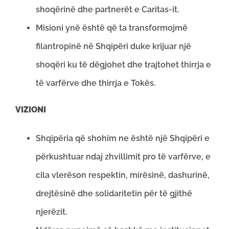
shoqërinë dhe partnerët e Caritas-it.
Misioni ynë është që ta transformojmë
filantropinë në Shqipëri duke krijuar një
shoqëri ku të dëgjohet dhe trajtohet thirrja e
të varfërve dhe thirrja e Tokës.
VIZIONI
Shqipëria që shohim ne është një Shqipëri e
përkushtuar ndaj zhvillimit pro të varfërve, e
cila vlerëson respektin, mirësinë, dashurinë,
drejtësinë dhe solidaritetin për të gjithë
njerëzit.