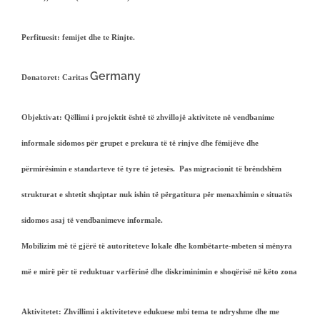
Perfituesit
: femijet dhe te Rinjte.
Germany
Donatoret
: Caritas
Objektivat:
Qëllimi i projektit është të zhvillojë aktivitete në vendbanime
informale sidomos për grupet e prekura të të rinjve dhe fëmijëve dhe
përmirësimin e standarteve të tyre të jetesës. Pas migracionit të brëndshëm
strukturat e shtetit shqiptar nuk ishin të përgatitura për menaxhimin e situatës
sidomos asaj të vendbanimeve informale.
Mobilizim më të gjërë të autoriteteve lokale dhe kombëtarte-mbeten si mënyra
më e mirë për të reduktuar varfërinë dhe diskriminimin e shoqërisë në këto zona
Aktivitetet
: Zhvillimi i aktiviteteve edukuese mbi tema te ndryshme dhe me