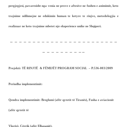
pergjegjesi, pavaresisht nga venia ne prove e aftesive ne fushen e animimit, keto
trajnime ndihmojne ne edukimin human te ketyre te rinjve, metodologjia e
realizuar ne keto trajnime mbetet nje eksperience unike ne Shqiperi.
– – – – – – – – – – – – – – – – – – – – – – – –
– – – – – – – – – –
Projekti
: TË RINJTË & FËMIJËT PROGRAM SOCIAL – P.536-003/2009
Periudha implementimit:
Qendra implementimit:
Breglumi (afër qytetit të Tiranës), Fusha e aviacionit
(afër qytetit të
Vlorës), Cërrik (afër Elbasanit).