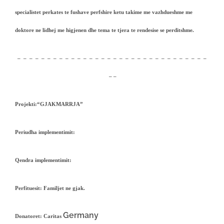
specialistet perkates te fushave perfshire ketu takime me vazhdueshme me
doktore ne lidhej me higjenen dhe tema te tjera te rendesise se perditshme.
– – – – – – – – – – – – – – – – – – – – – – – – – – – – – – – –
– –
Projekti
:
“
GJAKMARRJA”
Periudha implementimit:
Qendra implementimit:
Perfituesit
: Familjet ne gjak.
Germany
Donatoret
: Caritas