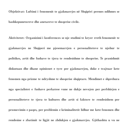
Objektivat:
Luftimi i fenomenit te gjakmarrjes në Shqipëri permes ndihmes se
bashkepunetoreve dhe anetareve te shoqerise civile.
Aktivitetet:
Organizimi i konferences se nje studimi te kryer rreth fenomenit te
gjakmarrjes ne Shqiperi me pjesemarrjen e personaliteteve te njohur te
politikes, artit dhe fushave te tjera te rendesishme te shoqerise. Te pranishmit
diskutuan dhe dhane opinionet e tyre per gjakmarrjen, duke e trajtuar kete
fenomen nga prizme te ndryshme te shoqerise shqiptare. Mendimet e shprehura
nga specialistet e fushave perkatese vune ne dukje nevojen per perfshirjen e
personaliteteve te tjera te kultures dhe artit si faktore te rendesishem per
promovimin e paqes, per problemin e kriminalitetit lidhur me kete fenomen dhe
rendesine e zbatimit te ligjit ne zhdukjen e gjakmarrjes. Gjithashtu u vu ne