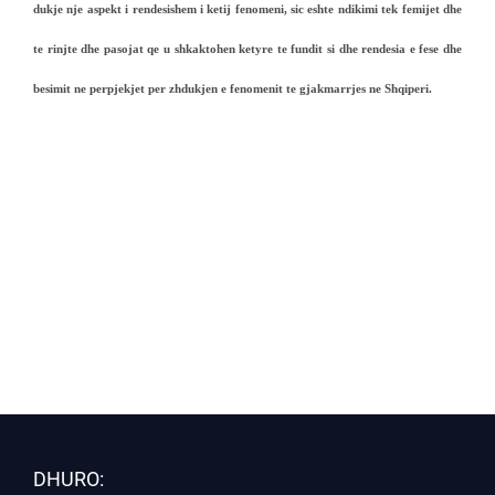
dukje nje aspekt i rendesishem i ketij fenomeni, sic eshte ndikimi tek femijet dhe
te rinjte dhe pasojat qe u shkaktohen ketyre te fundit si dhe rendesia e fese dhe
besimit ne perpjekjet per zhdukjen e fenomenit te gjakmarrjes ne Shqiperi.
DHURO: