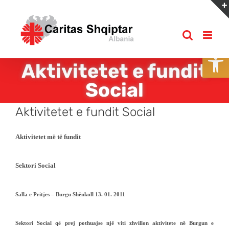
Skip
to
content
Open
Aktivitetet e fundit
Social
Aktivitetet e fundit Social
Aktivitetet më të fundit
Sektori Social
Salla e Pritjes – Burgu Shënkoll 13. 01. 2011
Sektori Social që prej pothuajse një viti zhvillon aktivitete në Burgun e