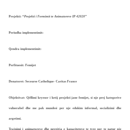
Projekti
: “
Projekti i Formimit te Animatoreve IP 42020”
Periudha implementimit:
Qendra implementimit:
Perfituesit
: Femijet
Donatoret
: Secourse Catholique- Caritas France
Objektivat:
Qëllimi kryesor i ketij projekti jane femijet, si nje prej kategorive
vulnerabel dhe me pak mundesi per nje edukim informal, socializimi dhe
argetimi.
Trajnimi i animatoreve dhe ngrgitja e kapaciteteve te tyre per te patur nje