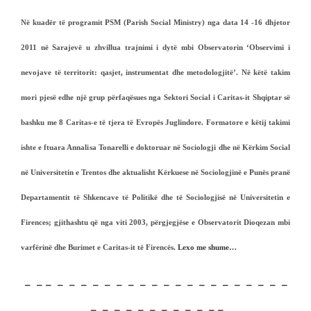
Në kuadër të programit PSM (Parish Social Ministry) nga data 14 -16 dhjetor
2011 në Sarajevë u zhvillua trajnimi i dytë mbi Observatorin ‘Observimi i
nevojave të territorit: qasjet, instrumentat dhe metodologjitë’. Në këtë takim
mori pjesë edhe një grup përfaqësues nga Sektori Social i Caritas-it Shqiptar së
bashku me 8 Caritas-e të tjera të Evropës Juglindore. Formatore e këtij takimi
ishte e ftuara Annalisa Tonarelli e doktoruar në Sociologji dhe në Kërkim Social
në Universitetin e Trentos dhe aktualisht Kërkuese në Sociologjinë e Punës pranë
Departamentit të Shkencave të Politikë dhe të Sociologjisë në Universitetin e
Firences; gjithashtu që nga viti 2003, përgjegjëse e Observatorit Dioqezan mbi
varfërinë dhe Burimet e Caritas-it të Firencës.
Lexo me shume…
– – – – – – – – – – – – – – – – – – – – – – –
– – – – – – – – – – – –