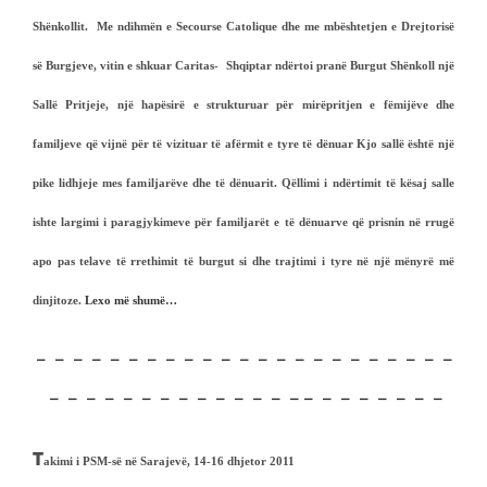
Shënkollit. Me ndihmën e Secourse Catolique dhe me mbështetjen e Drejtorisë
së Burgjeve, vitin e shkuar Caritas- Shqiptar ndërtoi pranë Burgut Shënkoll një
Sallë Pritjeje, një hapësirë e strukturuar për mirëpritjen e fëmijëve dhe
familjeve që vijnë për të vizituar të afërmit e tyre të dënuar Kjo sallë është një
pike lidhjeje mes familjarëve dhe të dënuarit. Qëllimi i ndërtimit të kësaj salle
ishte largimi i paragjykimeve për familjarët e të dënuarve që prisnin në rrugë
apo pas telave të rrethimit të burgut si dhe trajtimi i tyre në një mënyrë më
dinjitoze.
Lexo më shumë…
– – – – – – – – – – – – – – – – – – – – – – –
– – – – – – – – – – – – – – – – – – – – – –
T
akimi i PSM-së në Sarajevë, 14-16 dhjetor 2011