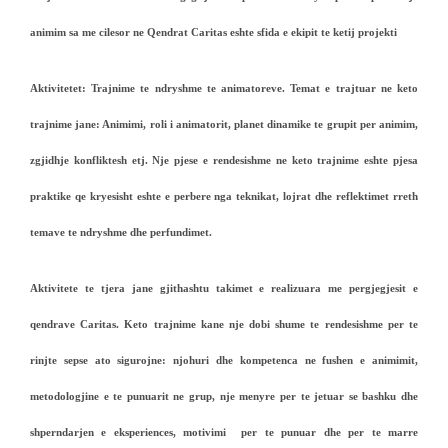
animim sa me cilesor ne Qendrat Caritas eshte sfida e ekipit te ketij projekti
Aktivitetet:
Trajnime te ndryshme te animatoreve. Temat e trajtuar ne keto
trajnime jane: Animimi, roli i animatorit, planet dinamike te grupit per animim,
zgjidhje konfliktesh etj. Nje pjese e rendesishme ne keto trajnime eshte pjesa
praktike qe kryesisht eshte e perbere nga teknikat, lojrat dhe reflektimet rreth
temave te ndryshme dhe perfundimet.
Aktivitete te tjera jane gjithashtu takimet e realizuara me pergjegjesit e
qendrave Caritas. Keto trajnime kane nje dobi shume te rendesishme per te
rinjte sepse ato sigurojne: njohuri dhe kompetenca ne fushen e animimit,
metodologjine e te punuarit ne grup, nje menyre per te jetuar se bashku dhe
shperndarjen e eksperiences, motivimi per te punuar dhe per te marre