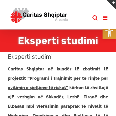
Skip
to
content
Open
Eksperti studimi
Eksperti studimi
Caritas Shqiptar në kuadër të zbatimit të
projektit
“Programi i trajnimit për të rinjtë për
evitimin e sjelljeve të riskut”
kërkon të zhvillojë
një vezhgim në Shkodër, Lezhë, Tiranë dhe
Elbasan mbi vlerësimin paraprak të nivelit të
Njohurive, Qendrimeve dhe Sjelljeve të të