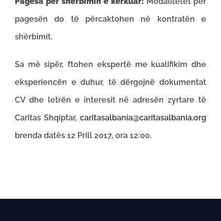
Pagesa për shërbimin e kërkuar:
Modalitetet për
pagesën do të përcaktohen në kontratën e
shërbimit.
Sa më sipër, ftohen ekspertë me kualifikim dhe
eksperiencën e duhur, të dërgojnë dokumentat
CV dhe letrën e interesit në adresën zyrtare të
Caritas Shqiptar,
caritasalbania@caritasalbania.org
brenda datës 12 Prill 2017, ora 12:00.