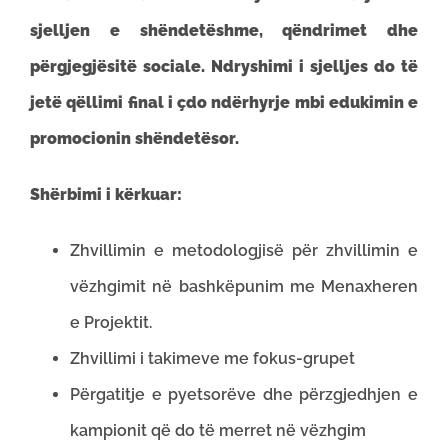
sjelljen e shëndetëshme, qëndrimet dhe
përgjegjësitë sociale. Ndryshimi i sjelljes do t
ë
jet
ë q
ëllimi final i çdo nd
ërhyrje mbi edukimin e
promocionin sh
ëndet
ësor.
Shërbimi i kërkuar:
Zhvillimin e metodologjisë për zhvillimin e
vëzhgimit në bashkëpunim me Menaxheren
e Projektit.
Zhvillimi i takimeve me fokus-grupet
Përgatitje e pyetsorëve dhe përzgjedhjen e
kampionit që do të merret në vëzhgim