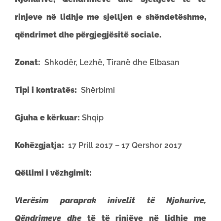
rinjeve në lidhje me sjelljen e shëndetëshme,
qëndrimet dhe përgjegjësitë sociale.
Zonat:
Shkodër, Lezhë, Tiranë dhe Elbasan
Tipi i kontrat
ës:
Shërbimi
Gjuha e k
ë
rkuar:
Shqip
Koh
ë
zgjatja:
17 Prill 2017 – 17 Qershor 2017
Qëllimi i vëzhgimit:
Vler
ësim paraprak inivelit të Njohurive,
Qëndrimeve dhe
t
ë të rinjëve në lidhje me