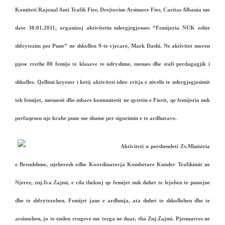
Komiteti Rajonal Anti Trafik Fier, Drejtorine Arsimore Fier, Caritas Albania me
date 30.01.2011, organizoj aktivitetin ndergjegjesues “
Femijeria NUK eshte
shfrytezim per Pune
” ne shkollen 9-te vjecare, Mark Dashi. Ne aktivitet moren
pjese rrethe 80 femije te klasave te ndryshme, mesues dhe stafi perdagogjik i
shkolles. Qellimi kryesor i ketij aktiviteti ishte rritja e nivelit te ndergjegjesimit
tek femijet, mesuesit dhe mbare komunitetit ne qytetin e Fierit, qe femijeria nuk
perfaqeson nje krahe pune me shume per sigurimin e te ardhurave.
Aktiviteti u pershendeti Zv.Ministria
e Brendshme, njeheresh edhe Koordinatorja Kombetare Kunder Trafikimit ne
Njerez, znj.Iva Zajmi, e cila theksoj qe femijet nuk duhet te lejohen te punojne
dhe te shfrytezohen. Femijet jane e ardhmja, ata duhet te shkollohen dhe te
arsimohen, jo te enden rrugeve me tezga ne duar, tha Znj.Zajmi. Pjesmarres ne