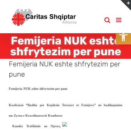
Skip
to
content
Open
Femijeria NUK eshte
shfrytezim per pune
Femijeria NUK eshte shfrytezim per
pune
Femijeria NUK eshte shfrytezim per pune
Koalicioni “Bashke per Kujdesin Teresore te Femijeve” ne bashkepunim
me
Zyren e Koordinatrorit Kombetar
Kunder Trafikimit ne Njerez,