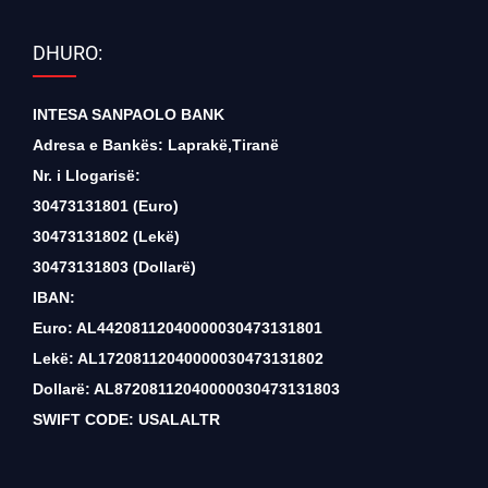
DHURO:
INTESA SANPAOLO BANK
Adresa e Bankës: Laprakë,Tiranë
Nr. i Llogarisë:
30473131801 (Euro)
30473131802 (Lekë)
30473131803 (Dollarë)
IBAN:
Euro: AL44208112040000030473131801
Lekë: AL17208112040000030473131802
Dollarë: AL87208112040000030473131803
SWIFT CODE: USALALTR