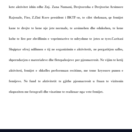
kete aktivitet ishin edhe Znj. Zana Numani, Drejtoresha e Drejtorise Arsimore
Rajonale, Fier, Z.Zini Kore president i BKTF-se, te cilet theksuan, qe femijet
kane te drejte te kene nje jete normale, te arsimohen dhe edukohen, te kene
kohe te lire per zhvillimin e veprimtarive te ndryshme te jetes se tyre.Caritasi
Shqiptar ofroj ndihmen e tij ne organizimin e aktivitetit, ne pergatitjen salles,
shperndarjen e materialeve dhe fletepalosjeve per pjesmarresit. Ne vijim te ketij
aktiviteti, femijet e shkolles performuan recitime, me teme kryesore punen e
femijeve. Ne fund te aktivitetit te gjithe pjesmarresit u ftuan te vizitonin
ekspoziten me fotografi dhe vizatime te realizuar nga vete femijet.