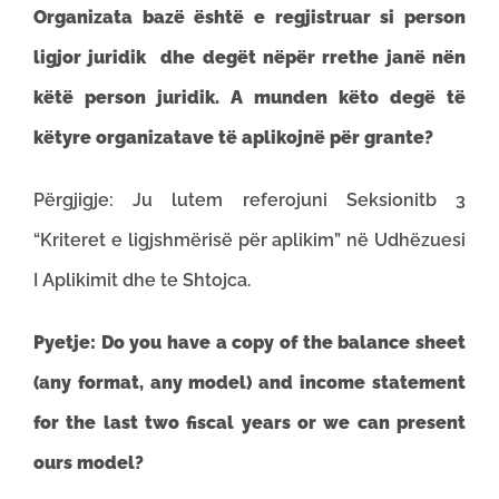
Organizata bazë është e regjistruar si person
ligjor juridik dhe degët nëpër rrethe janë nën
këtë person juridik. A munden këto degë të
këtyre organizatave të aplikojnë për grante?
Përgjigje: Ju lutem referojuni Seksionitb 3
“Kriteret e ligjshmërisë për aplikim” në Udhëzuesi
I Aplikimit dhe te Shtojca.
Pyetje: Do you have a copy of the balance sheet
(any format, any model) and income statement
for the last two fiscal years or we can present
ours model?