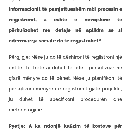
informacionit të pamjaftueshëm mbi procesin e
regjistrimit, a është e nevojshme të
përkufizohet me detaje në aplikim se si
ndërrmarrja sociale do të regjistrohet?
Përgjigje: Nëse ju do të dëshironi të regjistroni një
entitet të tretë ai duhet të jetë i përkufizuar në
çfarë mënyre do të bëhet. Nëse ju planifikoni të
përkufizoni mënyrën e regjistrimit gjatë projektit,
ju duhet të specifikoni procedurën dhe
metodologjinë.
Pyetje:
A ka ndonjë kufizim të kostove për