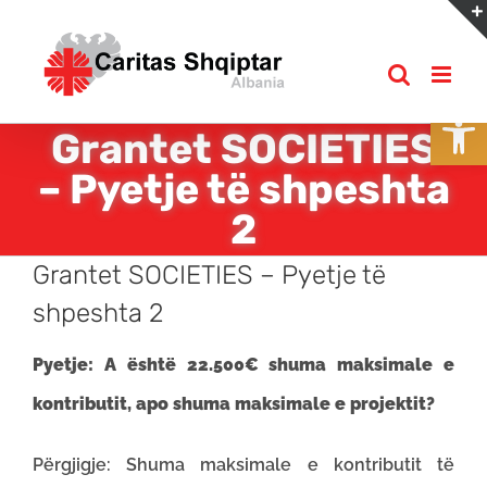
Skip
to
content
Open
Grantet SOCIETIES
– Pyetje të shpeshta
2
Grantet SOCIETIES – Pyetje të
shpeshta 2
Pyetje: A është 22.500€ shuma maksimale e
kontributit, apo shuma maksimale e projektit?
Përgjigje: Shuma maksimale e kontributit të