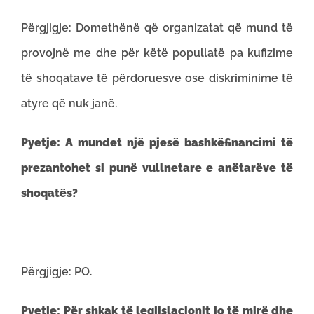
Përgjigje: Domethënë që organizatat që mund të
provojnë me dhe për këtë popullatë pa kufizime
të shoqatave të përdoruesve ose diskriminime të
atyre që nuk janë.
Pyetje:
A mundet një pjesë bashkëfinancimi të
prezantohet si punë vullnetare e anëtarëve të
shoqatës?
Përgjigje: PO.
Pyetje:
Për shkak të legjislacionit jo të mirë dhe