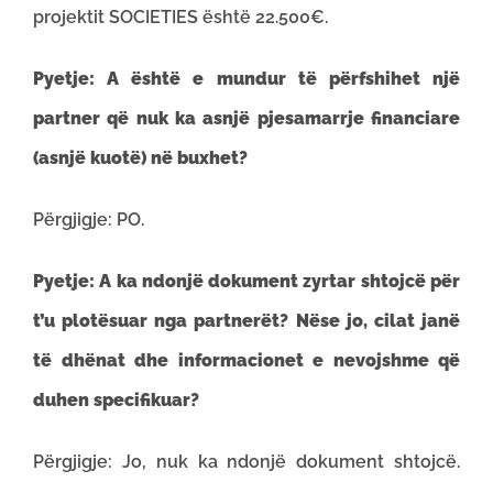
projektit SOCIETIES është 22.500€.
Pyetje: A është e mundur të përfshihet një
partner që nuk ka asnjë pjesamarrje financiare
(asnjë kuotë) në buxhet?
Përgjigje: PO.
Pyetje: A ka ndonjë dokument zyrtar shtojcë për
t’u plotësuar nga partnerët? Nëse jo, cilat janë
të dhënat dhe informacionet e nevojshme që
duhen specifikuar?
Përgjigje: Jo, nuk ka ndonjë dokument shtojcë.