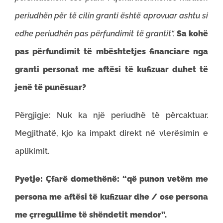
periudhën për të cilin granti është aprovuar ashtu si
edhe periudhën pas përfundimit të grantit“.
Sa kohë
pas përfundimit të mbështetjes financiare nga
granti personat me aftësi të kufizuar duhet të
jenë të punësuar?
Përgjigje: Nuk ka një periudhë të përcaktuar.
Megjithatë, kjo ka impakt direkt në vlerësimin e
aplikimit.
Pyetje:
Çfarë domethënë: “që punon vetëm me
persona me aftësi të kufizuar dhe / ose persona
me çrregullime të shëndetit mendor”.