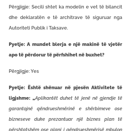
Përgjigje: Secili shtet ka modelin e vet të bilancit
dhe deklaratën e të architrave të siguruar nga
Autoriteti Publik i Taksave.
Pyetje:
A mundet blerja e një makinë të vjetër
apo të përdorur të përfshihet në buxhet?
Përgjigje: Yes
Pyetje:
Është shënuar në pjesën Aktivitete të
ligjshme: „
Aplikantët duhet të jenë në gjendje të
garantojnë qëndrueshmërinë e shërbimeve ose
bizneseve duke prezantuar një biznes plan të
përshtatshëm ose plani i qëndrueshmërisë mbulon