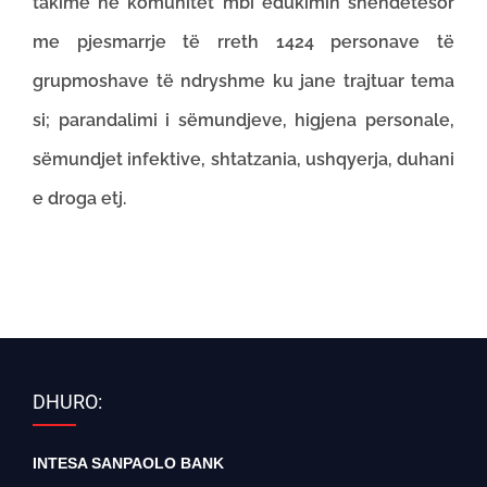
takime në komunitet mbi edukimin shëndetësor
me pjesmarrje të rreth 1424 personave të
grupmoshave të ndryshme ku jane trajtuar tema
si; parandalimi i sëmundjeve, higjena personale,
sëmundjet infektive, shtatzania, ushqyerja, duhani
e droga etj.
DHURO:
INTESA SANPAOLO BANK