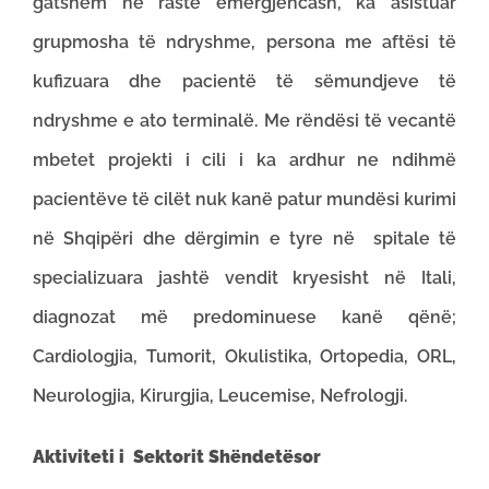
gatshëm në raste emergjencash, ka asistuar
grupmosha të ndryshme, persona me aftësi të
kufizuara dhe pacientë të sëmundjeve të
ndryshme e ato terminalë. Me rëndësi të vecantë
mbetet projekti i cili i ka ardhur ne ndihmë
pacientëve të cilët nuk kanë patur mundësi kurimi
në Shqipëri dhe dërgimin e tyre në spitale të
specializuara jashtë vendit kryesisht në Itali,
diagnozat më predominuese kanë qënë;
Cardiologjia, Tumorit, Okulistika, Ortopedia, ORL,
Neurologjia, Kirurgjia, Leucemise, Nefrologji.
Aktiviteti i Sektorit Shëndetësor