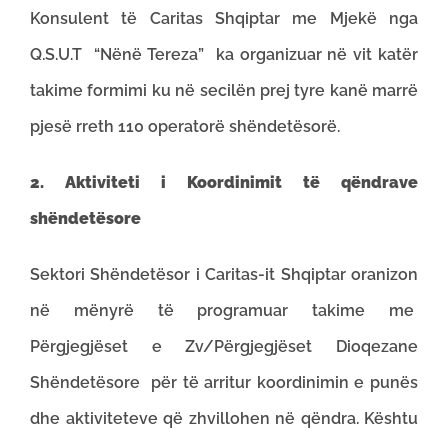
Konsulent të Caritas Shqiptar me Mjekë nga
Q.S.U.T “Nënë Tereza” ka organizuar në vit katër
takime formimi ku në secilën prej tyre kanë marrë
pjesë rreth 110 operatorë shëndetësorë.
2. Aktiviteti i Koordinimit të qëndrave
shëndetësore
Sektori Shëndetësor i Caritas-it Shqiptar oranizon
në mënyrë të programuar takime me
Përgjegjëset e Zv/Përgjegjëset Dioqezane
Shëndetësore për të arritur koordinimin e punës
dhe aktiviteteve që zhvillohen në qëndra. Kështu