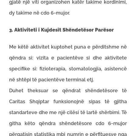
gjatë një viti organizohen katër takime kordinimi,
dy takime në cdo 6-mujor.
3. Aktiviteti i Kujdesit Shëndetësor Parësor
Me këtë aktivitet kuptohet puna e përditshme në
qëndra si: vizita e pacientëve si dhe aktivitete
specifike si: fizioterapia, stomatologjia, asistencë
në shtëpi të pacientëve terminal etj.
Duhet theksuar se qëndrat shëndetësore të
Caritas Shqiptar funksionojnë sipas të gjitha
standarteve dhe me një cilësi të lartë shërbimi. Të
githa këto qëndra shëndetësore cdo 6-mujor
përgatisin statistika mbi numrin e përfituesve nga