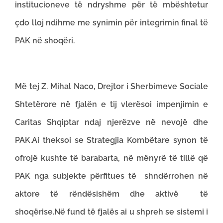
institucioneve të ndryshme për të mbështetur
çdo lloj ndihme me synimin për integrimin final të
PAK në shoqëri.
Më tej Z. Mihal Naco, Drejtor i Sherbimeve Sociale
Shtetërore në fjalën e tij vlerësoi impenjimin e
Caritas Shqiptar ndaj njerëzve në nevojë dhe
PAK.Ai theksoi se Strategjia Kombëtare synon të
ofrojë kushte të barabarta, në mënyrë të tillë që
PAK nga subjekte përfitues të shndërrohen në
aktore të rëndësishëm dhe aktivë të
shoqërise.Në fund të fjalës ai u shpreh se sistemi i