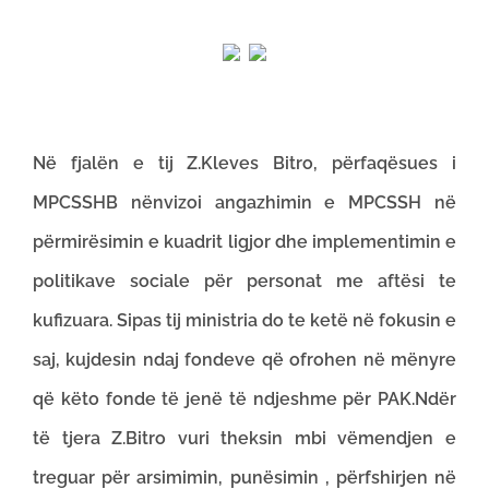
Në fjalën e tij Z.Kleves Bitro, përfaqësues i
MPCSSHB nënvizoi angazhimin e MPCSSH në
përmirësimin e kuadrit ligjor dhe implementimin e
politikave sociale për personat me aftësi te
kufizuara. Sipas tij ministria do te ketë në fokusin e
saj, kujdesin ndaj fondeve që ofrohen në mënyre
që këto fonde të jenë të ndjeshme për PAK.Ndër
të tjera Z.Bitro vuri theksin mbi vëmendjen e
treguar për arsimimin, punësimin , përfshirjen në