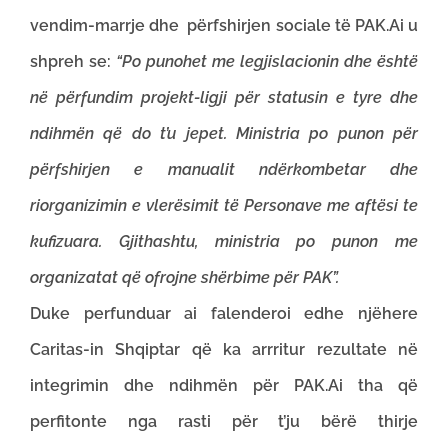
vendim-marrje dhe përfshirjen sociale të PAK.Ai u
shpreh se:
“Po punohet me legjislacionin dhe është
në përfundim projekt-ligji për statusin e tyre dhe
ndihmën që do t’u jepet. Ministria po punon për
përfshirjen e manualit ndërkombetar dhe
riorganizimin e vlerësimit të Personave me aftësi te
kufizuara. Gjithashtu, ministria po punon me
organizatat që ofrojne shërbime për PAK”.
Duke perfunduar ai falenderoi edhe njëhere
Caritas-in Shqiptar që ka arrritur rezultate në
integrimin dhe ndihmën për PAK.Ai tha që
perfitonte nga rasti për t’ju bërë thirje