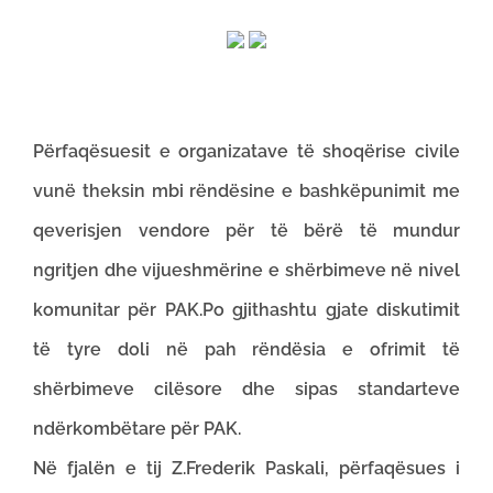
Përfaqësuesit e organizatave të shoqërise civile
vunë theksin mbi rëndësine e bashkëpunimit me
qeverisjen vendore për të bërë të mundur
ngritjen dhe vijueshmërine e shërbimeve në nivel
komunitar për PAK.Po gjithashtu gjate diskutimit
të tyre doli në pah rëndësia e ofrimit të
shërbimeve cilësore dhe sipas standarteve
ndërkombëtare për PAK.
Në fjalën e tij Z.Frederik Paskali, përfaqësues i