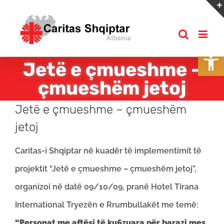
Skip
to
content
Open
Jetë e çmueshme –
çmueshëm jetoj
Jetë e çmueshme – çmueshëm
jetoj
Caritas-i Shqiptar në kuadër të implementimit të
projektit “Jetë e çmueshme – çmueshëm jetoj”,
organizoi në datë 09/10/09, pranë Hotel Tirana
International Tryezën e Rrumbullakët me temë:
“Personat me aftësi të kufizuara për barazi mes