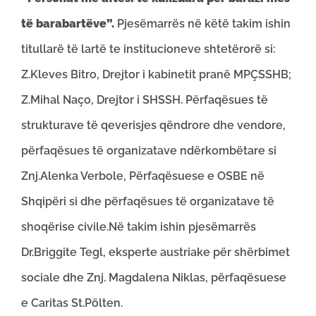
të barabartëve”.
Pjesëmarrës në këtë takim ishin
titullarë të lartë te institucioneve shtetërorë si:
Z.Kleves Bitro, Drejtor i kabinetit pranë MPÇSSHB;
Z.Mihal Naço, Drejtor i SHSSH. Përfaqësues të
strukturave të qeverisjes qëndrore dhe vendore,
përfaqësues të organizatave ndërkombëtare si
Znj.Alenka Verbole, Përfaqësuese e OSBE në
Shqipëri si dhe përfaqësues të organizatave të
shoqërise civile.Në takim ishin pjesëmarrës
Dr.Briggite Tegl, eksperte austriake për shërbimet
sociale dhe Znj. Magdalena Niklas, përfaqësuese
e Caritas St.Pölten.