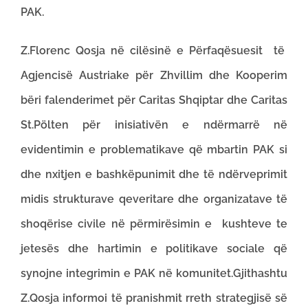
PAK.
Z.Florenc Qosja në cilësinë e Përfaqësuesit të
Agjencisë Austriake për Zhvillim dhe Kooperim
bëri falenderimet për Caritas Shqiptar dhe Caritas
St.Pölten për inisiativën e ndërmarrë në
evidentimin e problematikave që mbartin PAK si
dhe nxitjen e bashkëpunimit dhe të ndërveprimit
midis strukturave qeveritare dhe organizatave të
shoqërise civile në përmirësimin e kushteve te
jetesës dhe hartimin e politikave sociale që
synojne integrimin e PAK në komunitet.Gjithashtu
Z.Qosja informoi të pranishmit rreth strategjisë së