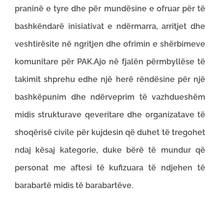
praninë e tyre dhe për mundësine e ofruar për të
bashkëndarë inisiativat e ndërmarra, arritjet dhe
veshtirësite në ngritjen dhe ofrimin e shërbimeve
komunitare për PAK.Ajo në fjalën përmbyllëse të
takimit shprehu edhe një herë rëndësine për një
bashkëpunim dhe ndërveprim të vazhdueshëm
midis strukturave qeveritare dhe organizatave të
shoqërisë civile për kujdesin që duhet të tregohet
ndaj kësaj kategorie, duke bërë të mundur që
personat me aftesi të kufizuara të ndjehen të
barabartë midis të barabartëve.