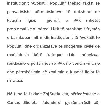
institucionit “Avokati i Popullit” theksoi faktin se
panvarësisht përmirësimeve të dukshme në
kuadrin ligjor, gjendja e PAK mbetet
problematike.Ai përcolli tek të pranishmit frymën
e bashkepunimit midis institucionit të Avokatit te
Popullit dhe organizatave të shoqërise civile që
mbështesin këtë kategori duke nënvizuar
rëndësine e përfshirjes së PAK në vendim-marrje
dhe përmirësimin në zbatimin e kuadrit ligjor të
miratuar.
Në fund të takimit Znj.Suela Uta, përfaqësuese e
Caritas Shqiptar falenderoi pjesëmarrësit për