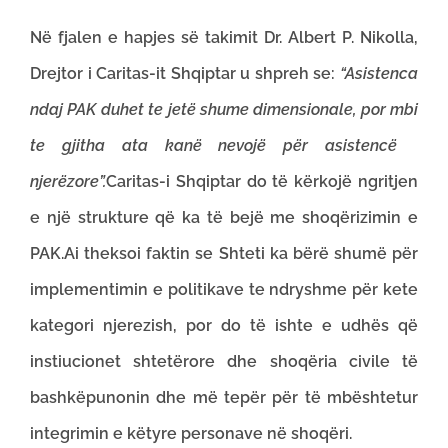
Në fjalen e hapjes së takimit Dr. Albert P. Nikolla,
Drejtor i Caritas-it Shqiptar u shpreh se:
“Asistenca
ndaj PAK duhet te jetë shume dimensionale, por mbi
te gjitha ata kanë nevojë për asistencë
njerëzore”.
Caritas-i Shqiptar do të kërkojë ngritjen
e një strukture që ka të bejë me shoqërizimin e
PAK.Ai theksoi faktin se Shteti ka bërë shumë për
implementimin e politikave te ndryshme për kete
kategori njerezish, por do të ishte e udhës që
instiucionet shtetërore dhe shoqëria civile të
bashkëpunonin dhe më tepër për të mbështetur
integrimin e këtyre personave në shoqëri.