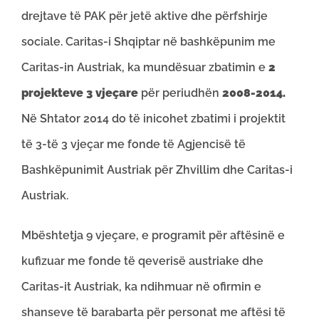
drejtave të PAK për jetë aktive dhe përfshirje
sociale. Caritas-i Shqiptar në bashkëpunim me
Caritas-in Austriak, ka mundësuar zbatimin e
2
projekteve 3 vjeçare
për periudhën
2008-2014.
Në Shtator 2014 do të inicohet zbatimi i projektit
të 3-të 3 vjeçar me fonde të Agjencisë të
Bashkëpunimit Austriak për Zhvillim dhe Caritas-i
Austriak.
Mbështetja 9 vjeçare, e programit për aftësinë e
kufizuar me fonde të qeverisë austriake dhe
Caritas-it Austriak, ka ndihmuar në ofirmin e
shanseve të barabarta për personat me aftësi të