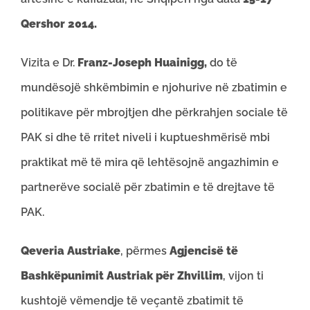
Qershor 2014.
Vizita e Dr.
Franz-Joseph Huainigg,
do të
mundësojë shkëmbimin e njohurive në zbatimin e
politikave për mbrojtjen dhe përkrahjen sociale të
PAK si dhe të rritet niveli i kuptueshmërisë mbi
praktikat më të mira që lehtësojnë angazhimin e
partnerëve socialë për zbatimin e të drejtave të
PAK.
Qeveria Austriake
, përmes
Agjencisë të
Bashkëpunimit Austriak për Zhvillim
, vijon ti
kushtojë vëmendje të veçantë zbatimit të