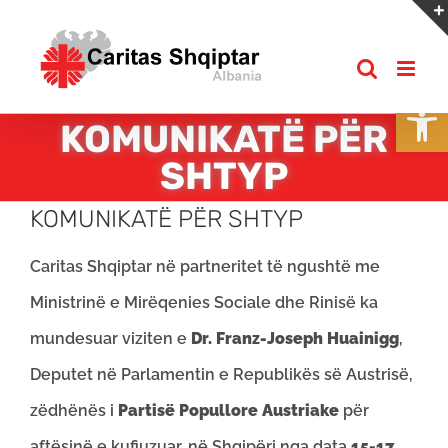
Skip
to
content
Open
KOMUNIKATË PËR
SHTYP
KOMUNIKATË PËR SHTYP
Caritas Shqiptar në partneritet të ngushtë me
Ministrinë e Mirëqenies Sociale dhe Rinisë ka
mundesuar viziten e
Dr. Franz-Joseph Huainigg
,
Deputet në Parlamentin e Republikës së Austrisë,
zëdhënës i
Partisë Popullore Austriake
për
aftësinë e kufiuzuar, në Shqipëri nga data
15-17