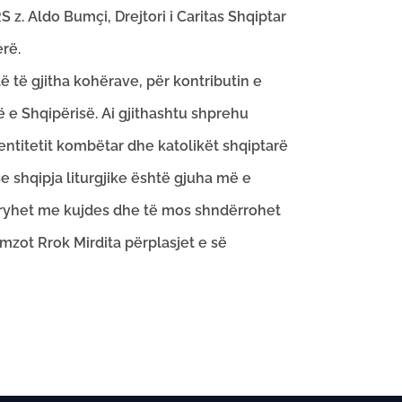
 z. Aldo Bumçi, Drejtori i Caritas Shqiptar
erë.
 të gjitha kohërave, për kontributin e
 e Shqipërisë. Ai gjithashtu shprehu
dentitetit kombëtar dhe katolikët shqiptarë
se shqipja liturgjike është gjuha më e
ë kryhet me kujdes dhe të mos shndërrohet
mzot Rrok Mirdita përplasjet e së