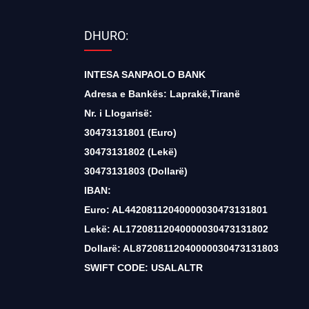
DHURO:
INTESA SANPAOLO BANK
Adresa e Bankës: Laprakë,Tiranë
Nr. i Llogarisë:
30473131801 (Euro)
30473131802 (Lekë)
30473131803 (Dollarë)
IBAN:
Euro: AL44208112040000030473131801
Lekë: AL17208112040000030473131802
Dollarë: AL87208112040000030473131803
SWIFT CODE: USALALTR