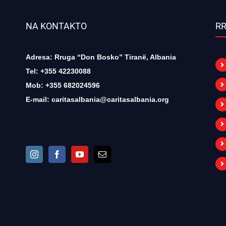
NA KONTAKTO
RR
Adresa: Rruga “Don Bosko” Tiranë, Albania
Tel: +355 42230088
Mob: +355 682024596
E-mail:
caritasalbania@caritasalbania.org