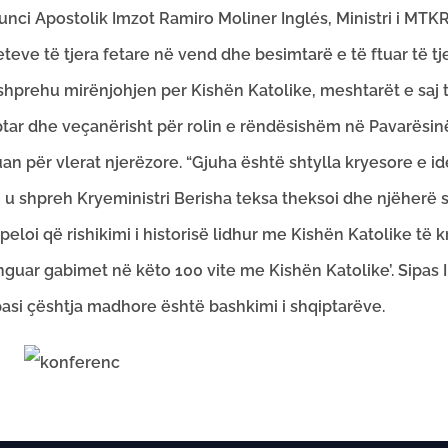
unci Apostolik Imzot Ramiro Moliner Inglés, Ministri i MTKRS
teve të tjera fetare në vend dhe besimtarë e të ftuar të tj
hprehu mirënjohjen per Kishën Katolike, meshtarët e saj të
ar dhe veçanërisht për rolin e rëndësishëm në Pavarësinë
uan për vlerat njerëzore. “Gjuha është shtylla kryesore e i
”, u shpreh Kryeministri Berisha teksa theksoi dhe njëherë 
peloi që rishikimi i historisë lidhur me Kishën Katolike t
guar gabimet në këto 100 vite me Kishën Katolike’. Sipas I
asi çështja madhore është bashkimi i shqiptarëve.