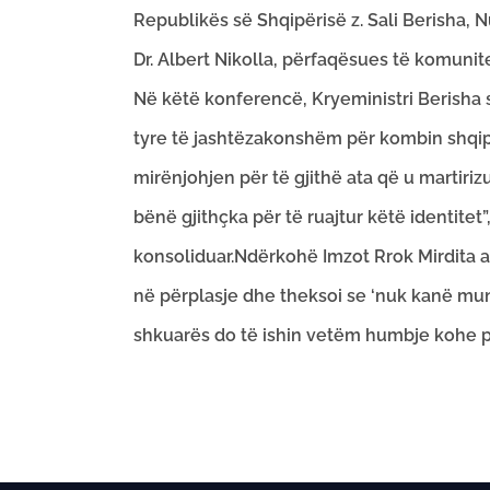
Republikës së Shqipërisë z. Sali Berisha, N
Dr. Albert Nikolla, përfaqësues të komunite
Në këtë konferencë, Kryeministri Berisha s
tyre të jashtëzakonshëm për kombin shqipt
mirënjohjen për të gjithë ata që u martiriz
bënë gjithçka për të ruajtur këtë identitet
konsoliduar.Ndërkohë Imzot Rrok Mirdita a
në përplasje dhe theksoi se ‘nuk kanë mun
shkuarës do të ishin vetëm humbje kohe p