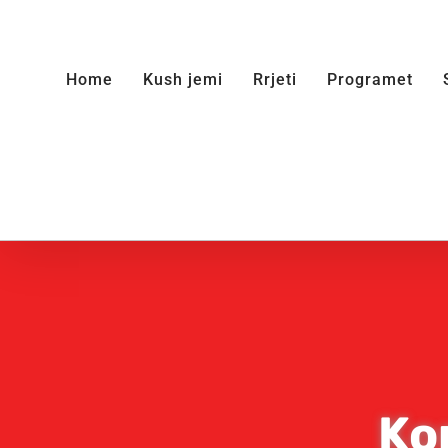
Skip
to
Home
Kush jemi
Rrjeti
Programet
content
Ko