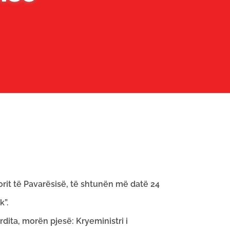
rit të Pavarësisë, të shtunën më datë 24
k”.
dita, morën pjesë: Kryeministri i