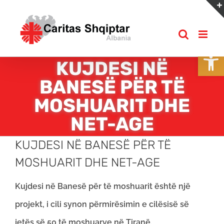
Skip
to
content
Open
KUJDESI NË
BANESË PËR TË
MOSHUARIT DHE
NET-AGE
KUJDESI NË BANESË PËR TË
MOSHUARIT DHE NET-AGE
Kujdesi në Banesë për të moshuarit është një
projekt, i cili synon përmirësimin e cilësisë së
jetës së 50 të moshuarve në Tiranë.