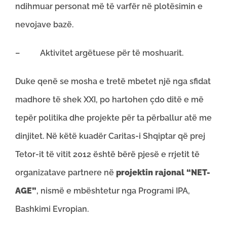
ndihmuar personat më të varfër në plotësimin e
nevojave bazë.
– Aktivitet argëtuese për të moshuarit.
Duke qenë se mosha e tretë mbetet një nga sfidat
madhore të shek XXI, po hartohen çdo ditë e më
tepër politika dhe projekte për ta përballur atë me
dinjitet. Në këtë kuadër Caritas-i Shqiptar që prej
Tetor-it të vitit 2012 është bërë pjesë e rrjetit të
organizatave partnere në
projektin rajonal “NET-
AGE”
,
nismë e mbështetur nga Programi IPA,
Bashkimi Evropian.