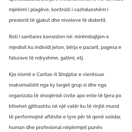
mjekimi i plagëve, kontrolli i vazhdueshëm i
presionit të gjakut dhe niveleve të diabetit.
Roli i sanitares konsiston në: mirëmbajtjen e
mjedisit ku individi jeton, bërja e pazarit, pagesa e
faturave të ndryshme, gatimi, etj.
Kjo nismë e Caritas-it Shqiptar e vlerësuar
maksimalisht nga ky target grup si dhe nga
organizata të shoqërisë civile apo ente të tjera po
kthehet gjithashtu në një vatër ku të rinjtë mund
të performojnë aftësite e tyre për të qenë solidar,
human dhe profesional nëpërmjet punës