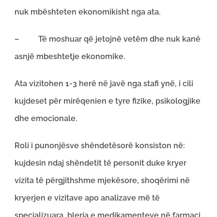
nuk mbështeten ekonomikisht nga ata.
– Të moshuar që jetojnë vetëm dhe nuk kanë
asnjë mbeshtetje ekonomike.
Ata vizitohen 1-3 herë në javë nga stafi ynë, i cili
kujdeset për mirëqenien e tyre fizike, psikologjike
dhe emocionale.
Roli i punonjësve shëndetësorë konsiston në:
kujdesin ndaj shëndetit të personit duke kryer
vizita të përgjithshme mjekësore, shoqërimi në
kryerjen e vizitave apo analizave më të
specializuara, blerja e medikamenteve në farmaci,