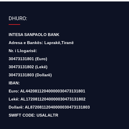
DHURO:
INTESA SANPAOLO BANK
Adresa e Bankës: Laprakë,Tiranë
Nr. i Llogarisë:
30473131801 (Euro)
30473131802 (Lekë)
30473131803 (Dollarë)
IBAN:
Euro: AL44208112040000030473131801
Lekë: AL17208112040000030473131802
Dollarë: AL87208112040000030473131803
SWIFT CODE: USALALTR