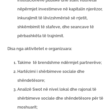
institucioneve publike dhe stafit vullnetar
nëpërmjet investimeve në kapitalin njerëzor,
inkurajimit të lëvizshmërisë së rrjetit,
shkëmbimit të stafeve, dhe seancave të
përbashkëta të trajnimit.
Disa nga aktivitetet e organizuara:
Takime të brendshme ndërmjet partnerëve;
Hartëzimi i shërbimeve sociale dhe
shëndetësore;
Analizë Swot në nivel lokal dhe rajonal të
shërbimeve sociale dhe shëndetësore për të
moshuarit;