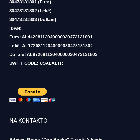
30473131801 (Euro)
30473131802 (Lekë)
30473131803 (Dollarë)
IBAN:
Euro: AL44208112040000030473131801
Lekë: AL17208112040000030473131802
Dollarë: AL87208112040000030473131803
SWIFT CODE: USALALTR
NA KONTAKTO
Adresa: Rruga “Don Bosko” Tiranë, Albania