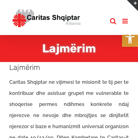
Skip
to
content
Open
Lajmërim
Lajmërim
Caritas Shqiptar ne vijimesi te misionit te tij per te
kontribuar dhe asistuar grupet me vulnerable te
shoqerise permes ndihmes konkrete ndaj
njerezve ne nevoje dhe mbrojtjes se dinjitetit
njerezor si baze e humanizmit universal organizon
ne date 19/12/09, Diten Kombetare te Caritas-it