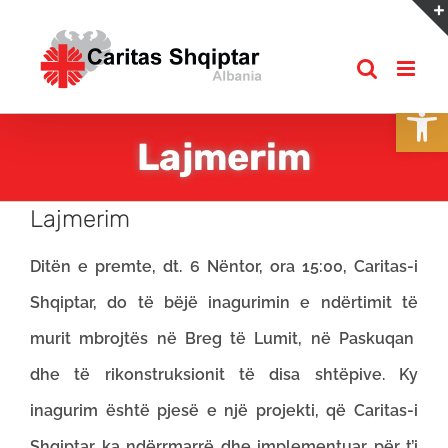
Skip
to
content
Open
Lajmerim
Lajmerim
Ditën e premte, dt. 6 Nëntor, ora 15:00, Caritas-i
Shqiptar, do të bëjë inagurimin e ndërtimit të
murit mbrojtës në Breg të Lumit, në Paskuqan
dhe të rikonstruksionit të disa shtëpive. Ky
inagurim është pjesë e një projekti, që Caritas-i
Shqiptar ka ndërrmarrë dhe implementuar për t’i