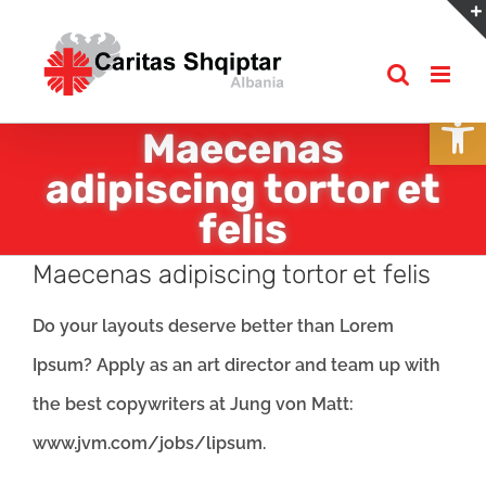
Skip
to
content
Open
Maecenas
adipiscing tortor et
felis
Maecenas adipiscing tortor et felis
Do your layouts deserve better than Lorem
Ipsum? Apply as an art director and team up with
the best copywriters at Jung von Matt:
www.jvm.com/jobs/lipsum.