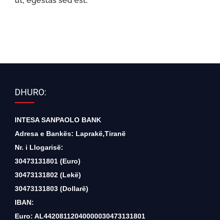
ut, egestas sed est.
DHURO:
INTESA SANPAOLO BANK
Adresa e Bankës: Laprakë,Tiranë
Nr. i Llogarisë:
30473131801 (Euro)
30473131802 (Lekë)
30473131803 (Dollarë)
IBAN:
Euro: AL44208112040000030473131801