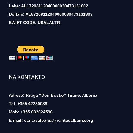
Lekë: AL17208112040000030473131802
Dollarë: AL87208112040000030473131803
SWIFT CODE: USALALTR
NA KONTAKTO
Adresa: Rruga “Don Bosko” Tiranë, Albania
Tel: +355 42230088
Mob: +355 682024596
E-mail:
caritasalbania@caritasalbania.org