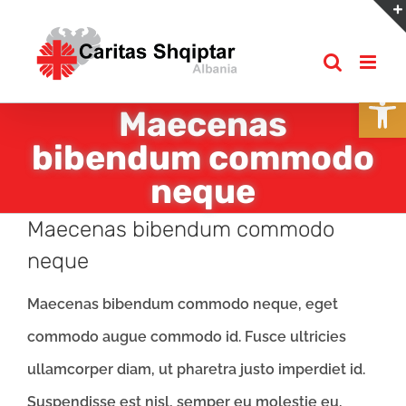
Skip
to
content
Open
Maecenas
bibendum commodo
neque
Maecenas bibendum commodo
neque
Maecenas bibendum commodo neque, eget
commodo augue commodo id. Fusce ultricies
ullamcorper diam, ut pharetra justo imperdiet id.
Suspendisse est nisl, semper eu molestie eu,