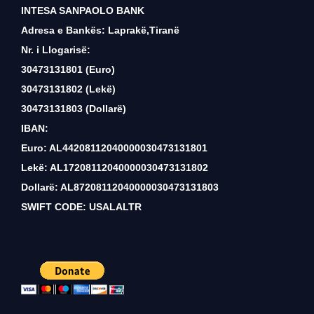
INTESA SANPAOLO BANK
Adresa e Bankës: Laprakë,Tiranë
Nr. i Llogarisë:
30473131801 (Euro)
30473131802 (Lekë)
30473131803 (Dollarë)
IBAN:
Euro: AL44208112040000030473131801
Lekë: AL17208112040000030473131802
Dollarë: AL87208112040000030473131803
SWIFT CODE: USALALTR