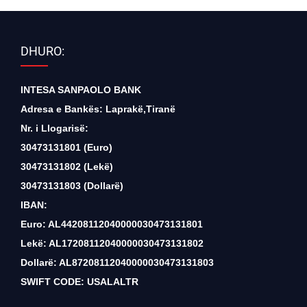
DHURO:
INTESA SANPAOLO BANK
Adresa e Bankës: Laprakë,Tiranë
Nr. i Llogarisë:
30473131801 (Euro)
30473131802 (Lekë)
30473131803 (Dollarë)
IBAN:
Euro: AL44208112040000030473131801
Lekë: AL17208112040000030473131802
Dollarë: AL87208112040000030473131803
SWIFT CODE: USALALTR