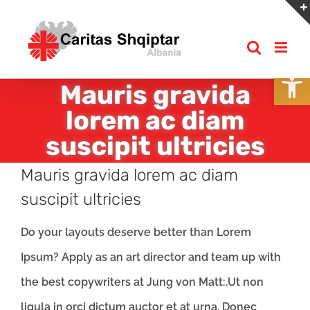
Skip
to
content
Open
Mauris gravida
lorem ac diam
suscipit ultricies
Mauris gravida lorem ac diam
suscipit ultricies
Do your layouts deserve better than Lorem
Ipsum? Apply as an art director and team up with
the best copywriters at Jung von Matt:.Ut non
ligula in orci dictum auctor et at urna. Donec