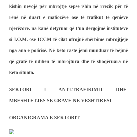
kishin nevojë për mbrojtje sepse ishin në rrezik për të
rënë në duart e mafiozëve ose të trafikut të qenieve
njerëzore, na kanë detyruar që t’ua dërgojmë instituteve
si I.O.M. ose ICCM të cilat ofrojnë shërbime mbrojtjeje
nga ana e policisë. Në këto raste jemi munduar të bëjmë
që gratë të ndihen të mbrojtura dhe të shoqëruara në
këto situata.
SEKTORI I ANTI-TRAFIKIMIT DHE
MBESHTETJES SE GRAVE NE VESHTIRESI
ORGANIGRAMA E SEKTORIT