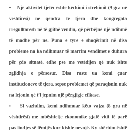
• Një aktivitet tjetër është kërkimi i strehimit (9 gra në
vështirësi) në qendra të tjera dhe kongregata
rregulltaresh në të gjithë vendin, që përbëjnë një ndihmë
të madhe për ne. Puna e tyre e shoqërimit në disa
probleme na ka ndihmuar të marrim vendimet e duhura
për çdo situatë, edhe pse me vetëdijen që nuk ishte
zgjidhja e përsosur. Disa raste ua kemi çuar
institucioneve të tjera, sepse problemet që paraqisnin nuk
na lejonin që t’i jepnim një përgjigje efikase.
• Si vazhdim, kemi ndihmuar këto vajza (8 gra në
vështirësi) me mbështetje ekonomike gjatë vitit të parë
pas lindjes së fëmijës kur kishte nevojë. Ky shërbim është