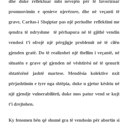
dhe duke reflektuar mbi nevojën për të favorizuar
promuovimin e qenieve njerëzore, dhe në veçanti të
grave, Caritas-i Shqiptar pas një periudhe reflektimi me
qendra të ndryshme të përhapura në të gjithë vendin
vendosi t’i ofrojë një përgjigje problemit në të cilën
gjenden gratë. Do të realizohet një thellim i veçantë, në
situatën e grave që gjenden në vështirësi në të qenurit
shtatëzënë jashtë martese. Mendësia kolektive nxit
përjashtimin e tyre nga shtëpia, duke u gjetur kështu në
një gjendje vulnerabiliteti, duke mos patur vend se kujt
t’i drejtohen.
Ky fenomen bën që shumë gra të vendosin për abortin si