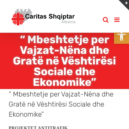
Skip
to
content
Open
“ Mbeshtetje per
Vajzat-Nëna dhe
Gratë në Vështirësi
Sociale dhe
Ekonomike”
“ Mbeshtetje per Vajzat-Nëna dhe
Gratë në Vështirësi Sociale dhe
Ekonomike”
PROJEKTET ANTITRAFIK