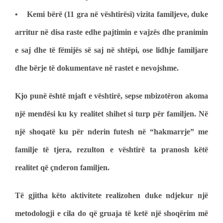
• Kemi bërë (11 gra në vështirësi) vizita familjeve, duke
arritur në disa raste edhe pajtimin e vajzës dhe pranimin
e saj dhe të fëmijës së saj në shtëpi, ose lidhje familjare
dhe bërje të dokumentave në rastet e nevojshme.
Kjo punë është mjaft e vështirë, sepse mbizotëron akoma
një mendësi ku ky realitet shihet si turp për familjen. Në
një shoqatë ku për nderin futesh në “hakmarrje” me
familje të tjera, rezulton e vështirë ta pranosh këtë
realitet që çnderon familjen.
Të gjitha këto aktivitete realizohen duke ndjekur një
metodologji e cila do që gruaja të ketë një shoqërim më