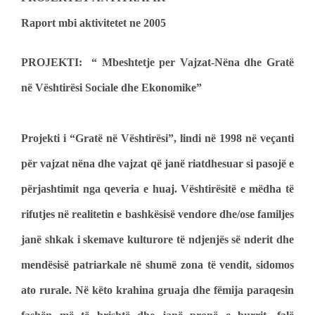
Raport mbi aktivitetet ne 2005
PROJEKTI: “ Mbeshtetje per Vajzat-Nëna dhe Gratë
në Vështirësi Sociale dhe Ekonomike”
Projekti i “Gratë në Vështirësi”, lindi në 1998 në veçanti
për vajzat nëna dhe vajzat që janë riatdhesuar si pasojë e
përjashtimit nga qeveria e huaj. Vështirësitë e mëdha të
rifutjes në realitetin e bashkësisë vendore dhe/ose familjes
janë shkak i skemave kulturore të ndjenjës së nderit dhe
mendësisë patriarkale në shumë zona të vendit, sidomos
ato rurale. Në këto krahina gruaja dhe fëmija paraqesin