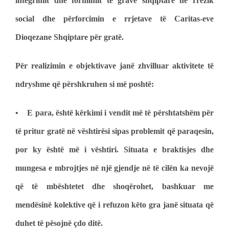
integrimit dhe formimit të grave shqiptare në rrezik
social dhe përforcimin e rrjetave të Caritas-eve
Dioqezane Shqiptare për gratë.
Për realizimin e objektivave janë zhvilluar aktivitete të
ndryshme që përshkruhen si më poshtë:
• E para, është kërkimi i vendit më të përshtatshëm për
të pritur gratë në vështirësi sipas problemit që paraqesin,
por ky është më i vështiri. Situata e braktisjes dhe
mungesa e mbrojtjes në një gjendje në të cilën ka nevojë
që të mbështetet dhe shoqërohet, bashkuar me
mendësinë kolektive që i refuzon këto gra janë situata që
duhet të pësojnë çdo ditë.