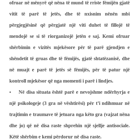
ofruar në mënyrë që nëna të mund të rriste fëmijën gjatë
vitit të parë të jetës, dhe të nxisnim nënën mbi
përgjegjësinë që përgjatë një viti duhet të fillojë të
mendojë se si të riorganizojë jetën e saj. Kemi ofruar
shërbimin e vizitës mjekësore për të parë gjendjen e
shëndetit të gruas dhe të fëmijës, gjatë shtatëzanisë, dhe
në muajt e parë të jetës së fëmijës, për të patur një
kontroll mjekësor që nga momenti i parë i lindjes.
• Në disa situata është parë e nevojshme ndërhyrja e
një psikologeje (3 gra në vështirësi) për t’i ndihmuar në
trajtimin e traumave të jetuara nga këto gra (vajzat nëna
dhe jo) që në disa raste shprehin një sjellje antisociale.
Këtë shërbim e kemi përdorur në disa raste.