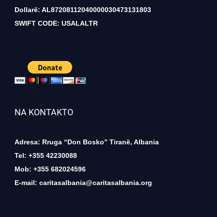
Dollarë: AL87208112040000030473131803
SWIFT CODE: USALALTR
NA KONTAKTO
Adresa: Rruga “Don Bosko” Tiranë, Albania
Tel: +355 42230088
Mob: +355 682024596
E-mail:
caritasalbania@caritasalbania.org