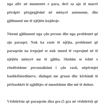
nga afër në momentet e para, deri sa ajo të marrë
përsipër përgjegjësinë në mënyrë autonome, dhe
gjithmonë me të njëjtën kujdesje.
Nisemi gjithmonë nga çdo person dhe nga problemet që
ajo paraqet. Nuk ka raste të njëjta, problemet që
paraqesin na tregojnë se nuk mund të veprojmë në të
njëjtën mënyrë me të gjitha. Shohim se është e
rëndësishme personalizimi i çdo rasti, nëpërmjet
bashkëbisedimeve, dialogut me gruan dhe kërkimit të
përbashkët të zgjidhjes së mundshme dhe më të duhur.
Vështirësia që paraqesin disa gra (5 gra në vështirësi) që