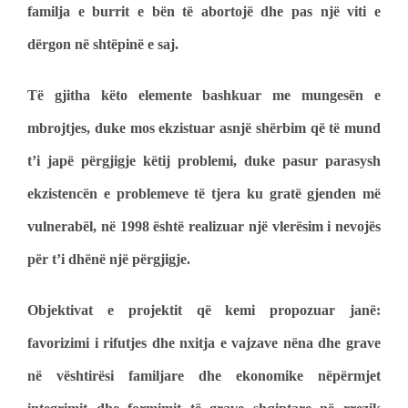
familja e burrit e bën të abortojë dhe pas një viti e
dërgon në shtëpinë e saj.
Të gjitha këto elemente bashkuar me mungesën e
mbrojtjes, duke mos ekzistuar asnjë shërbim që të mund
t’i japë përgjigje këtij problemi, duke pasur parasysh
ekzistencën e problemeve të tjera ku gratë gjenden më
vulnerabël, në 1998 është realizuar një vlerësim i nevojës
për t’i dhënë një përgjigje.
Objektivat e projektit që kemi propozuar janë:
favorizimi i rifutjes dhe nxitja e vajzave nëna dhe grave
në vështirësi familjare dhe ekonomike nëpërmjet