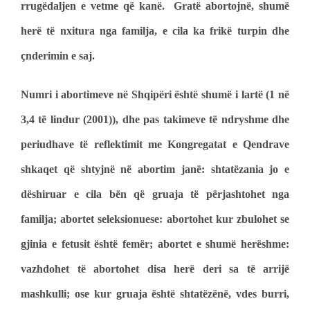
rrugëdaljen e vetme që kanë. Gratë abortojnë, shumë
herë të nxitura nga familja, e cila ka frikë turpin dhe
çnderimin e saj.
Numri i abortimeve në Shqipëri është shumë i lartë (1 në
3,4 të lindur (2001)), dhe pas takimeve të ndryshme dhe
periudhave të reflektimit me Kongregatat e Qendrave
shkaqet që shtyjnë në abortim janë: shtatëzania jo e
dëshiruar e cila bën që gruaja të përjashtohet nga
familja; abortet seleksionuese: abortohet kur zbulohet se
gjinia e fetusit është femër; abortet e shumë herëshme:
vazhdohet të abortohet disa herë deri sa të arrijë
mashkulli; ose kur gruaja është shtatëzënë, vdes burri,