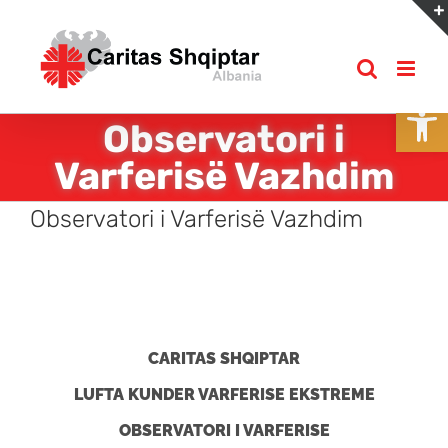
Skip
to
content
Open
Observatori i
Varferisë Vazhdim
Observatori i Varferisë Vazhdim
CARITAS SHQIPTAR
LUFTA KUNDER VARFERISE EKSTREME
OBSERVATORI I VARFERISE