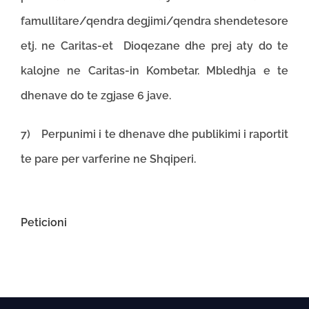
famullitare/qendra degjimi/qendra shendetesore
etj. ne Caritas-et Dioqezane dhe prej aty do te
kalojne ne Caritas-in Kombetar. Mbledhja e te
dhenave do te zgjase 6 jave.
7) Perpunimi i te dhenave dhe publikimi i raportit
te pare per varferine ne Shqiperi.
Peticioni