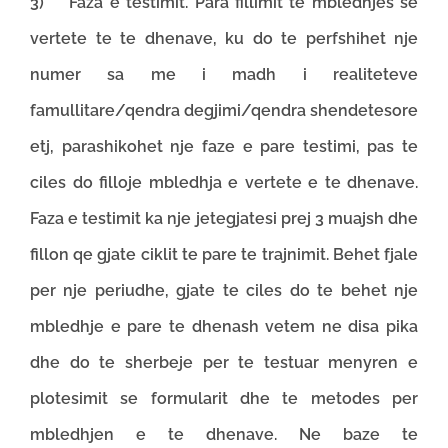
3) Faza e testimit. Para fillimit te mbledhjes se
vertete te te dhenave, ku do te perfshihet nje
numer sa me i madh i realiteteve
famullitare/qendra degjimi/qendra shendetesore
etj, parashikohet nje faze e pare testimi, pas te
ciles do filloje mbledhja e vertete e te dhenave.
Faza e testimit ka nje jetegjatesi prej 3 muajsh dhe
fillon qe gjate ciklit te pare te trajnimit. Behet fjale
per nje periudhe, gjate te ciles do te behet nje
mbledhje e pare te dhenash vetem ne disa pika
dhe do te sherbeje per te testuar menyren e
plotesimit se formularit dhe te metodes per
mbledhjen e te dhenave. Ne baze te