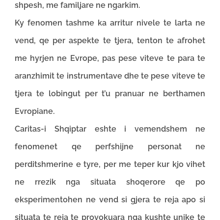
shpesh, me familjare ne ngarkim.
Ky fenomen tashme ka arritur nivele te larta ne
vend, qe per aspekte te tjera, tenton te afrohet
me hyrjen ne Evrope, pas pese viteve te para te
aranzhimit te instrumentave dhe te pese viteve te
tjera te lobingut per t’u pranuar ne berthamen
Evropiane.
Caritas-i Shqiptar eshte i vemendshem ne
fenomenet qe perfshijne personat ne
perditshmerine e tyre, per me teper kur kjo vihet
ne rrezik nga situata shoqerore qe po
eksperimentohen ne vend si gjera te reja apo si
situata te reja te provokuara nga kushte unike te