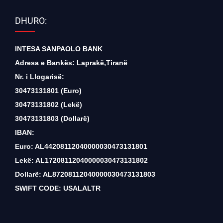
DHURO:
INTESA SANPAOLO BANK
Adresa e Bankës: Laprakë,Tiranë
Nr. i Llogarisë:
30473131801 (Euro)
30473131802 (Lekë)
30473131803 (Dollarë)
IBAN:
Euro: AL44208112040000030473131801
Lekë: AL17208112040000030473131802
Dollarë: AL87208112040000030473131803
SWIFT CODE: USALALTR