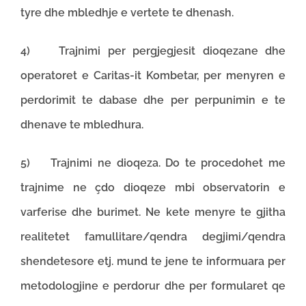
tyre dhe mbledhje e vertete te dhenash.
4) Trajnimi per pergjegjesit dioqezane dhe
operatoret e Caritas-it Kombetar, per menyren e
perdorimit te dabase dhe per perpunimin e te
dhenave te mbledhura.
5) Trajnimi ne dioqeza. Do te procedohet me
trajnime ne çdo dioqeze mbi observatorin e
varferise dhe burimet. Ne kete menyre te gjitha
realitetet famullitare/qendra degjimi/qendra
shendetesore etj. mund te jene te informuara per
metodologjine e perdorur dhe per formularet qe