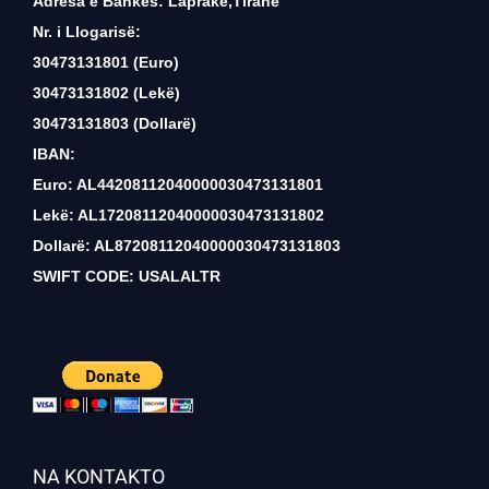
Adresa e Bankës: Laprakë,Tiranë
Nr. i Llogarisë:
30473131801 (Euro)
30473131802 (Lekë)
30473131803 (Dollarë)
IBAN:
Euro: AL44208112040000030473131801
Lekë: AL17208112040000030473131802
Dollarë: AL87208112040000030473131803
SWIFT CODE: USALALTR
NA KONTAKTO