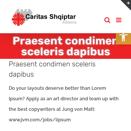
Skip
to
content
Open
Praesent condimen
sceleris dapibus
Praesent condimen sceleris
dapibus
Do your layouts deserve better than Lorem
Ipsum? Apply as an art director and team up with
the best copywriters at Jung von Matt:
www.jvm.com/jobs/lipsum