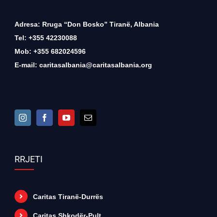
Adresa: Rruga “Don Bosko” Tiranë, Albania
Tel: +355 42230088
Mob: +355 682024596
E-mail:
caritasalbania@caritasalbania.org
RRJETI
Caritas Tiranë-Durrës
Caritas Shkodër-Pult