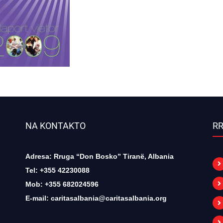
NA KONTAKTO
RR
Adresa: Rruga “Don Bosko” Tiranë, Albania
Tel: +355 42230088
Mob: +355 682024596
E-mail:
caritasalbania@caritasalbania.org