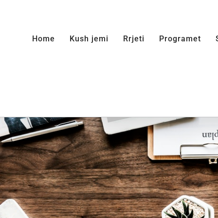
Skip
to
Home
Kush jemi
Rrjeti
Programet
content