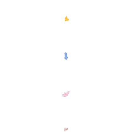
Caritas Shkodër- Pult
Caritas Sapa
Caritas Rrëshen