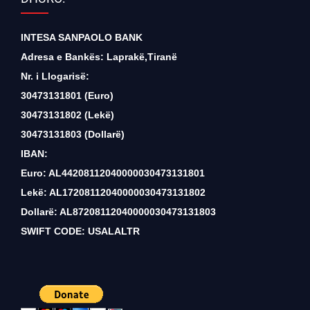
INTESA SANPAOLO BANK
Adresa e Bankës: Laprakë,Tiranë
Nr. i Llogarisë:
30473131801 (Euro)
30473131802 (Lekë)
30473131803 (Dollarë)
IBAN:
Euro: AL44208112040000030473131801
Lekë: AL17208112040000030473131802
Dollarë: AL87208112040000030473131803
SWIFT CODE: USALALTR