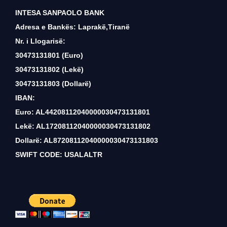
INTESA SANPAOLO BANK
Adresa e Bankës: Laprakë,Tiranë
Nr. i Llogarisë:
30473131801 (Euro)
30473131802 (Lekë)
30473131803 (Dollarë)
IBAN:
Euro: AL44208112040000030473131801
Lekë: AL17208112040000030473131802
Dollarë: AL87208112040000030473131803
SWIFT CODE: USALALTR