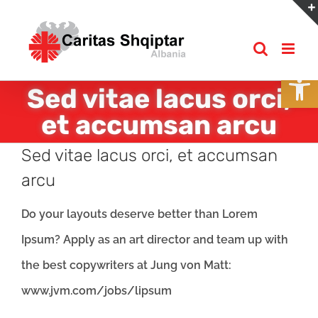
Skip
to
content
Open
Sed vitae lacus orci,
et accumsan arcu
Sed vitae lacus orci, et accumsan
arcu
Do your layouts deserve better than Lorem
Ipsum? Apply as an art director and team up with
the best copywriters at Jung von Matt:
www.jvm.com/jobs/lipsum