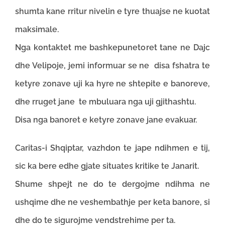
shumta kane rritur nivelin e tyre thuajse ne kuotat
maksimale.
Nga kontaktet me bashkepunetoret tane ne Dajc
dhe Velipoje, jemi informuar se ne disa fshatra te
ketyre zonave uji ka hyre ne shtepite e banoreve,
dhe rruget jane te mbuluara nga uji gjithashtu.
Disa nga banoret e ketyre zonave jane evakuar.
Caritas-i Shqiptar, vazhdon te jape ndihmen e tij,
sic ka bere edhe gjate situates kritike te Janarit.
Shume shpejt ne do te dergojme ndihma ne
ushqime dhe ne veshembathje per keta banore, si
dhe do te sigurojme vendstrehime per ta.