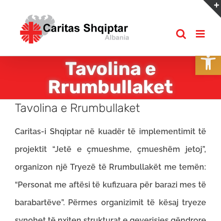
Skip
to
content
Open
Tavolina e
Rrumbullaket
Tavolina e Rrumbullaket
Caritas-i Shqiptar në kuadër të implementimit të
projektit “Jetë e çmueshme, çmueshëm jetoj”,
organizon një Tryezë të Rrumbullakët me temën:
“Personat me aftësi të kufizuara për barazi mes të
barabartëve”. Përmes organizimit të kësaj tryeze
synohet të nxiten strukturat e qeverisjes qëndrore