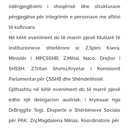
ndërgjegjësimi i shoqërisë dhe strukturave
përgjegjëse për integrimin e personave me aftësi
të kufizuara.
Në këtë eveniment do të marrin pjesë titullarë të
institucioneve shtetërore si: Z.Spiro Ksera,
Ministër i MPÇSSHB; Z.Mihal Naco, Drejtor i
SHSSH; Z.Tritan Shehu,Kryetar i Komisionit
Parlamentar për ÇSSHB dhe Shëndetësisë.
Gjithashtu në këtë eveniment do të marrë pjesë
edhe një delegacion austriak, i kryesuar nga
Dr.Briggite Tegl, Eksperte e Shërbimeve Sociale
për PAK; Znj.Magdalena Niklas, Koordinatore për