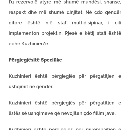
t’u rezervojë atyre më shumë mundësi, shanse,
respekt dhe më shumë dinjitet. Në çdo qendër
ditore është një staf multidisipinar, i cili
implementon projektin. Pjesë e këtij stafi është
edhe Kuzhinier/e.
Përgjegjësitë Specifike
Kuzhinieri është përgjegjës për përgatitjen e
ushqimit në qendër.
Kuzhinieri është përgjegjës për përgatitjen e
listës së ushqimeve që nevojiten çdo fillim jave.
Kuzhinieri është përgjegjës për mirëmbajtjen e