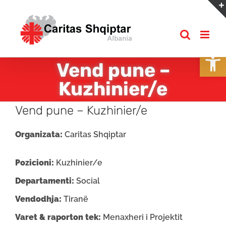
Skip
to
content
Open
Vend pune –
Kuzhinier/e
Vend pune – Kuzhinier/e
Organizata:
Caritas Shqiptar
Pozicioni:
Kuzhinier/e
Departamenti:
Social
Vendodhja:
Tiranë
Varet & raporton tek:
Menaxheri i Projektit