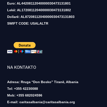
Euro: AL44208112040000030473131801
Lekë: AL17208112040000030473131802
Dollarë: AL87208112040000030473131803
SWIFT CODE: USALALTR
NA KONTAKTO
Adresa: Rruga “Don Bosko” Tiranë, Albania
Tel: +355 42230088
Mob: +355 682024596
E-mail:
caritasalbania@caritasalbania.org