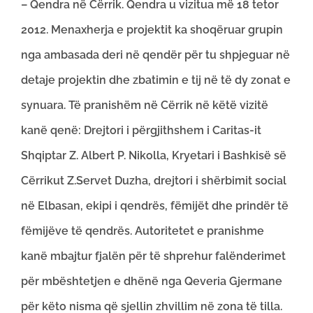
– Qendra në Cërrik. Qendra u vizitua më 18 tetor
2012. Menaxherja e projektit ka shoqëruar grupin
nga ambasada deri në qendër për tu shpjeguar në
detaje projektin dhe zbatimin e tij në të dy zonat e
synuara. Të pranishëm në Cërrik në këtë vizitë
kanë qenë: Drejtori i përgjithshem i Caritas-it
Shqiptar Z. Albert P. Nikolla, Kryetari i Bashkisë së
Cërrikut Z.Servet Duzha, drejtori i shërbimit social
në Elbasan, ekipi i qendrës, fëmijët dhe prindër të
fëmijëve të qendrës. Autoritetet e pranishme
kanë mbajtur fjalën për të shprehur falënderimet
për mbështetjen e dhënë nga Qeveria Gjermane
për këto nisma që sjellin zhvillim në zona të tilla.