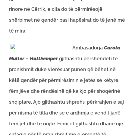
rinore në Cërrik, e cila do të përmirësojë
shërbimet në qendër pasi hapësirat do të jenë më
të mira.
Ambasadorja
Carola
Müller – Holtkemper
gjithashtu përshëndeti të
pranishmit duke vlerësuar punën që bëhet në
këtë qendër për përmirësimin e jetës së këtyre
fëmijëve dhe rëndësinë që ka kjo për shoqërinë
shqiptare. Ajo gjithashtu shprehu përkrahjen e saj
për nisma të tilla dhe se e ardhmja e vendit janë
fëmijët dhe të rinjtë. Fëmijët gjithashtu dhanë një
shfaqje për të pranishmit me elementë të