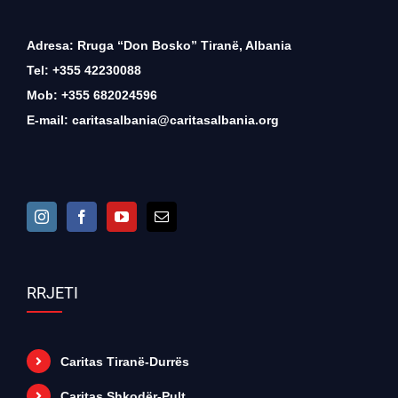
Adresa: Rruga “Don Bosko” Tiranë, Albania
Tel: +355 42230088
Mob: +355 682024596
E-mail:
caritasalbania@caritasalbania.org
RRJETI
Caritas Tiranë-Durrës
Caritas Shkodër-Pult