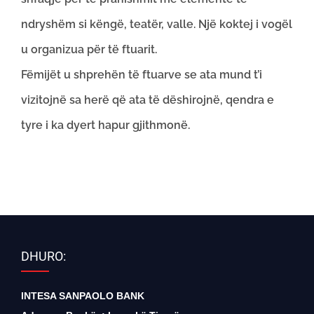
ndryshëm si këngë, teatër, valle. Një koktej i vogël
u organizua për të ftuarit.
Fëmijët u shprehën të ftuarve se ata mund t’i
vizitojnë sa herë që ata të dëshirojnë, qendra e
tyre i ka dyert hapur gjithmonë.
DHURO:
INTESA SANPAOLO BANK