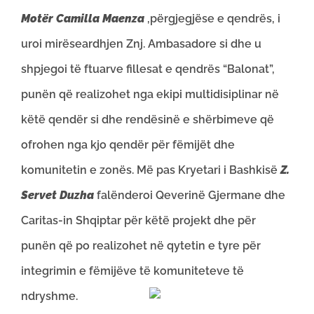
Motër Camilla Maenza
,përgjegjëse e qendrës, i
uroi mirëseardhjen Znj. Ambasadore si dhe u
shpjegoi të ftuarve fillesat e qendrës “Balonat”,
punën që realizohet nga ekipi multidisiplinar në
këtë qendër si dhe rendësinë e shërbimeve që
ofrohen nga kjo qendër për fëmijët dhe
komunitetin e zonës. Më pas Kryetari i Bashkisë
Z.
Servet Duzha
falënderoi Qeverinë Gjermane dhe
Caritas-in Shqiptar për këtë projekt dhe për
punën që po realizohet në qytetin e tyre për
integrimin e fëmijëve të komuniteteve të
ndryshme.