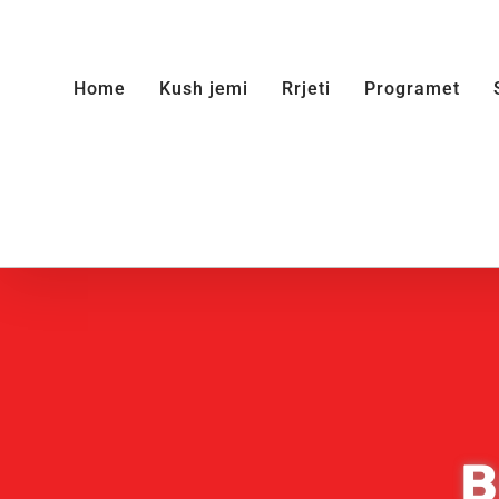
Skip
to
Home
Kush jemi
Rrjeti
Programet
content
B