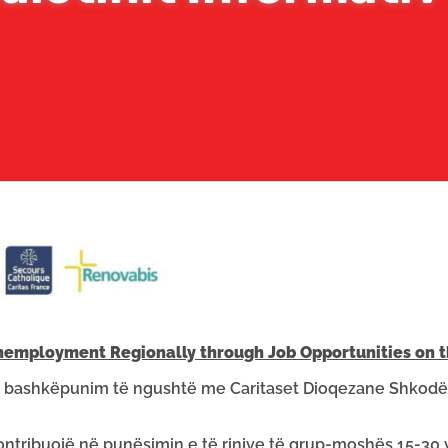
employment Regionally through Job Opportunities on t
 bashkëpunim të ngushtë me Caritaset Dioqezane Shkodër-
 kontribuojë në punësimin e të rinjve të grup-moshës 15-30