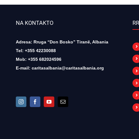
NA KONTAKTO
RR
Adresa: Rruga “Don Bosko” Tiranë, Albania
Tel: +355 42230088
Mob: +355 682024596
E-mail:
caritasalbania@caritasalbania.org