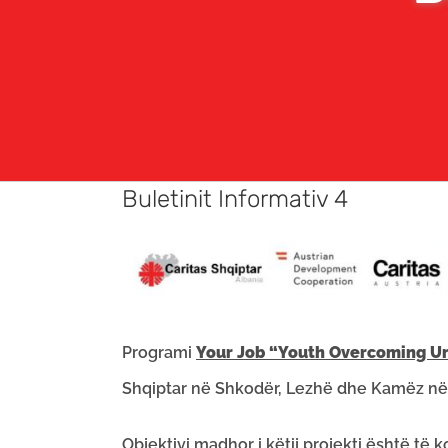
Buletinit Informativ 4
Programi
Your Job “Youth Overcoming Un
Shqiptar në Shkodër, Lezhë dhe Kamëz në
Objektivi madhor i këtij projekti është të