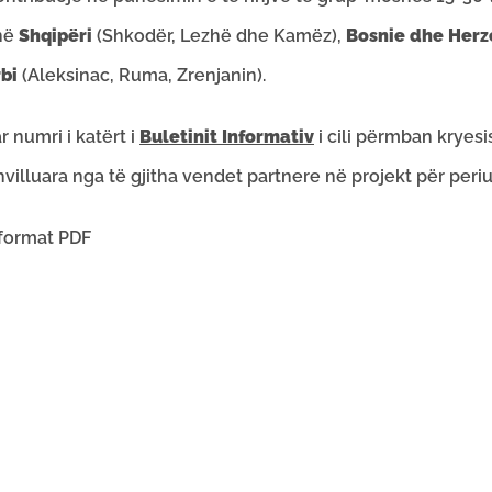
 në
Shqipëri
(Shkodër, Lezhë dhe Kamëz),
Bosnie dhe Herz
bi
(Aleksinac, Ruma, Zrenjanin).
r numri i katërt i
Buletinit Informativ
i cili përmban kryes
hvilluara nga të gjitha vendet partnere në projekt për peri
 format PDF