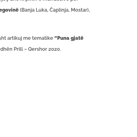
egovinë
(Banja Luka, Čaplinja, Mostar),
isht artikuj me tematike
“Puna gjatë
udhën Prill – Qershor 2020.