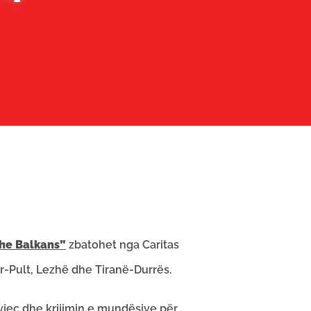
he Balkans”
zbatohet nga Caritas
Pult, Lezhë dhe Tiranë-Durrës.
 vjeç dhe krijimin e mundësive për