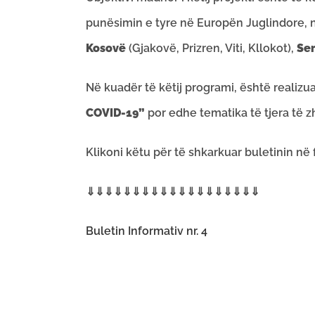
punësimin e tyre në Europën Juglindore,
Kosovë
(Gjakovë, Prizren, Viti, Kllokot),
Ser
Në kuadër të këtij programi, është realizua
COVID-19”
por edhe tematika të tjera të z
Klikoni këtu për të shkarkuar buletinin në
⇓⇓⇓⇓⇓⇓⇓⇓⇓⇓⇓⇓⇓⇓⇓⇓⇓⇓⇓
Buletin Informativ nr. 4