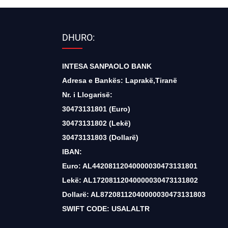
DHURO:
INTESA SANPAOLO BANK
Adresa e Bankës: Laprakë,Tiranë
Nr. i Llogarisë:
30473131801 (Euro)
30473131802 (Lekë)
30473131803 (Dollarë)
IBAN:
Euro: AL44208112040000030473131801
Lekë: AL17208112040000030473131802
Dollarë: AL87208112040000030473131803
SWIFT CODE: USALALTR