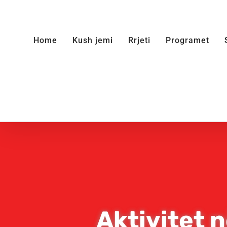
Skip
to
Home
Kush jemi
Rrjeti
Programet
content
Aktivitet 