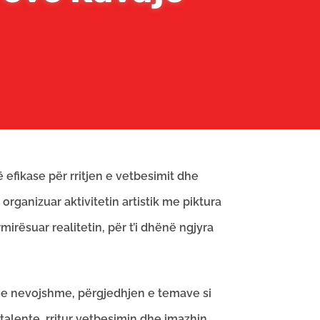
efikase për rritjen e vetbesimit dhe
organizuar aktivitetin artistik me piktura
mirësuar realitetin, për t’i dhënë ngjyra
et e nevojshme, përgjedhjen e temave si
 talente, rritur vetbesimin dhe imazhin