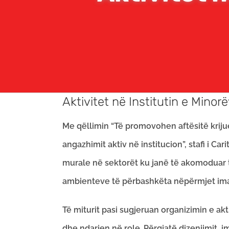
Aktivitet në Institutin e Minor
Me qëllimin “Të promovohen aftësitë krijue
angazhimit aktiv në institucion”, stafi i C
murale në sektorët ku janë të akomoduar të m
ambienteve të përbashkëta nëpërmjet im
Të miturit pasi sugjeruan organizimin e ak
dhe ndarjen në role. Përgjatë dizenjimit, i