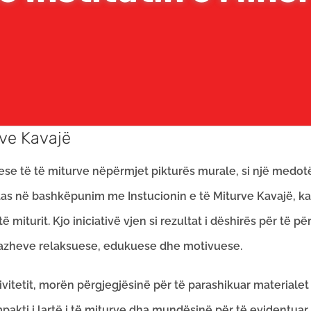
ëve Kavajë
se të të miturve nëpërmjet pikturës murale, si një medotë 
aritas në bashkëpunim me Instucionin e të Miturve Kavajë, ka 
iturit. Kjo iniciativë vjen si rezultat i dëshirës për të për
azheve relaksuese, edukuese dhe motivuese.
tivitetit, morën përgjegjësinë për të parashikuar material
mpakti i lartë i të miturve dha mundësinë për të evidentuar