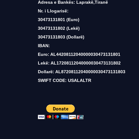
Adresa e Bankës: Laprakë,Tiranë
Nr. i Llogarisë:
30473131801 (Euro)
30473131802 (Lekë)
30473131803 (Dollarë)
IBAN:
Euro: AL44208112040000030473131801
Lekë: AL17208112040000030473131802
Dollarë: AL87208112040000030473131803
SWIFT CODE: USALALTR