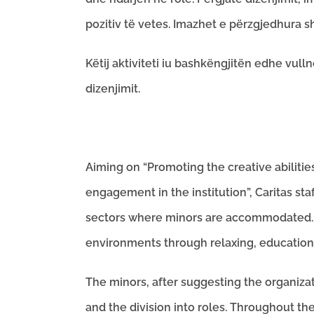
pozitiv të vetes. Imazhet e përzgjedhura sh
Këtij aktiviteti iu bashkëngjitën edhe vull
dizenjimit.
Aiming on “Promoting the creative abilitie
engagement in the institution”, Caritas staf
sectors where minors are accommodated. Th
environments through relaxing, education
The minors, after suggesting the organizati
and the division into roles. Throughout the