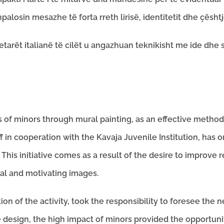
palosin mesazhe të forta rreth lirisë, identitetit dhe çështj
netarët italianë të cilët u angazhuan teknikisht me ide dhe
s of minors through mural painting, as an effective method
f in cooperation with the Kavaja Juvenile Institution, has or
is initiative comes as a result of the desire to improve r
al and motivating images.
on of the activity, took the responsibility to foresee the n
 design, the high impact of minors provided the opportunity