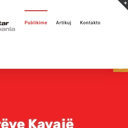
Publikime
Artikuj
Kontakto
Open
rëve Kavajë