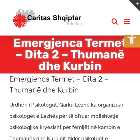
Skip
to
content
Open
Emergjenca Termet
– Dita 2 – Thumanë
dhe Kurbin
Emergjenca Termet – Dita 2 –
Thumanë dhe Kurbin
Urdhëri i Psikologut, Qarku Lezhë ka organizuar
psikologët e Lezhës për të ofruar mbështetje
psikologjike kryesisht për fëmijët në kampin e
Thumanës dhe Kurbinit. Ndër psikolgët e