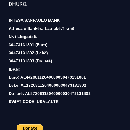
DHURO:
INTESA SANPAOLO BANK
Adresa e Bankës: Laprakë,Tiranë
Nr. i Llogarisë:
30473131801 (Euro)
30473131802 (Lekë)
30473131803 (Dollarë)
IBAN:
Euro: AL44208112040000030473131801
Lekë: AL17208112040000030473131802
Dollarë: AL87208112040000030473131803
SWIFT CODE: USALALTR