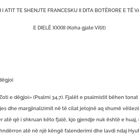
 I ATIT TE SHENJTE FRANCESKU II DITA BOTËRORE E TË 
E DIELË XXXIII (Koha gjate Vitit)
dëgjoi
oti e dëgjoi» (Psalmi 34,7). Fjalët e psalmistit bëhen tonat 
es dhe margjinalizimit në të cilat jetojnë aq shumë vëllezë
 atë që i shkruan këto fjalë, kjo gjendje nuk është e huaj, 
shndërron atë në një këngë falenderimi dhe lavdi ndaj Hyut.