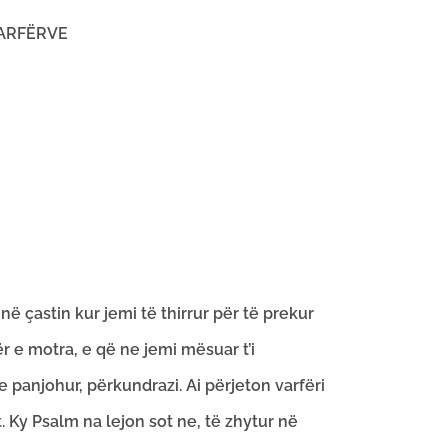
VARFËRVE
në çastin kur jemi të thirrur për të prekur
r e motra, e që ne jemi mësuar t’i
e panjohur, përkundrazi. Ai përjeton varfëri
 Ky Psalm na lejon sot ne, të zhytur në