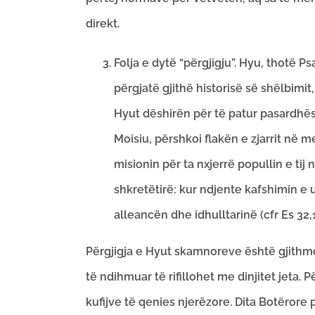
direkt.
Folja e dytë “përgjigju”. Hyu, thotë P
përgjatë gjithë historisë së shëlbimi
Hyut dëshirën për të patur pasardhës, 
Moisiu, përshkoi flakën e zjarrit në 
misionin për ta nxjerrë popullin e tij n
shkretëtirë: kur ndjente kafshimin e u
alleancën dhe idhulltarinë (cfr Es 32,1
Përgjigja e Hyut skamnoreve është gjithmon
të ndihmuar të rifillohet me dinjitet jeta.
kufijve të qenies njerëzore. Dita Botërore 