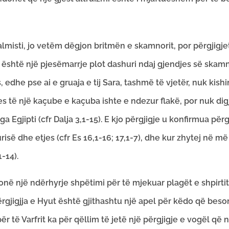
salmisti, jo vetëm dëgjon britmën e skamnorit, por përgjigjet
t, është një pjesëmarrje plot dashuri ndaj gjendjes së skam
edhe pse ai e gruaja e tij Sara, tashmë të vjetër, nuk kishin
mes të një kaçube e kaçuba ishte e ndezur flakë, por nuk di
ga Egjipti (cfr Dalja 3,1-15). E kjo përgjigje u konfirmua për
risë dhe etjes (cfr Es 16,1-16; 17,1-7), dhe kur zhytej në m
-14).
ë një ndërhyrje shpëtimi për të mjekuar plagët e shpirtit 
 Përgjigjja e Hyut është gjithashtu një apel për këdo që beso
për të Varfrit ka për qëllim të jetë një përgjigje e vogël që