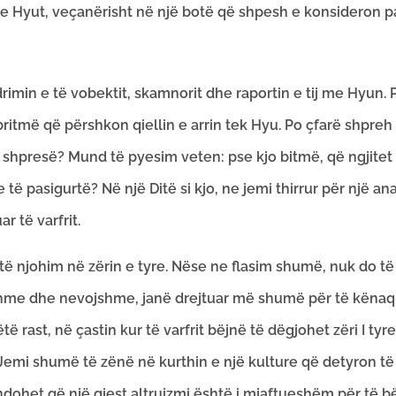
 e Hyut, veçanërisht në një botë që shpesh e konsideron pa
imin e të vobektit, skamnorit dhe raportin e tij me Hyun. Par
britmë që përshkon qiellin e arrin tek Hyu. Po çfarë shpreh
e shpresë? Mund të pyesim veten: pse kjo bitmë, që ngjitet
të pasigurtë? Në një Ditë si kjo, ne jemi thirrur për një an
r të varfrit.
 të njohim në zërin e tyre. Nëse ne flasim shumë, nuk do t
hme dhe nevojshme, janë drejtuar më shumë për të kënaqur
ë rast, në çastin kur të varfrit bëjnë të dëgjohet zëri I ty
. Jemi shumë të zënë në kurthin e një kulture që detyron 
dohet që një gjest altruizmi është i mjaftueshëm për të 