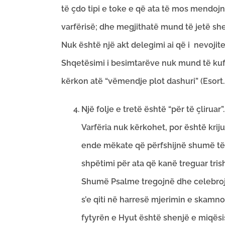
të çdo tipi e toke e që ata të mos mendojnë
varfërisë; dhe megjithatë mund të jetë she
Nuk është një akt delegimi ai që i nevojite
Shqetësimi i besimtarëve nuk mund të ku
kërkon atë “vëmendje plot dashuri” (Esort.
Një folje e tretë është “për të çliruar
Varfëria nuk kërkohet, por është kriju
ende mëkate që përfshijnë shumë të p
shpëtimi për ata që kanë treguar trish
Shumë Psalme tregojnë dhe celebrojn
s’e qiti në harresë mjerimin e skamnori
fytyrën e Hyut është shenjë e miqësisë