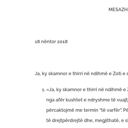
MESAZHI
18 nëntor 2018
Ja, ky skamnor e thirri në ndihmë e Zoti e 
«Ja, ky skamnor e thirri në ndihmë e Z
nga afër kushtet e ndryshme të vuajtj
përcaktojmë me termin “të varfër”. Për
të drejtpërdrejtë dhe, megjithatë, e 