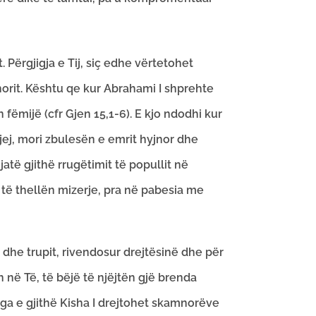
. Përgjigja e Tij, siç edhe vërtetohet
norit. Kështu qe kur Abrahami I shprehte
 fëmijë (cfr Gjen 15,1-6). E kjo ndodhi kur
gjej, mori zbulesën e emrit hyjnor dhe
gjatë gjithë rrugëtimit të popullit në
ë të thellën mizerje, pra në pabesia me
dhe trupit, rivendosur drejtësinë dhe për
n në Të, të bëjë të njëjtën gjë brenda
 nga e gjithë Kisha I drejtohet skamnorëve