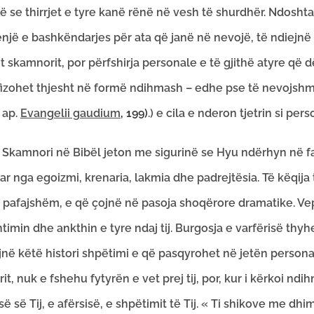
 se thirrjet e tyre kanë rënë në vesh të shurdhër. Ndoshta, 
një e bashkëndarjes për ata që janë në nevojë, të ndiejnë p
t skamnorit, por përfshirja personale e të gjithë atyre që dë
fizohet thjesht në formë ndihmash – edhe pse të nevojsh
 ap.
Evangelii gaudium
, 199
)
.) e cila e nderon tjetrin si pe
”. Skamnori në Bibël jeton me sigurinë se Hyu ndërhyn në favor
ar nga egoizmi, krenaria, lakmia dhe padrejtësia. Të këqija të
afajshëm, e që çojnë në pasoja shoqërore dramatike. Vepri
timin dhe ankthin e tyre ndaj tij. Burgosja e varfërisë thy
ë këtë histori shpëtimi e që pasqyrohet në jetën personal
t, nuk e fshehu fytyrën e vet prej tij, por, kur i kërkoi ndih
 së Tij, e afërsisë, e shpëtimit të Tij. « Ti shikove me dhi