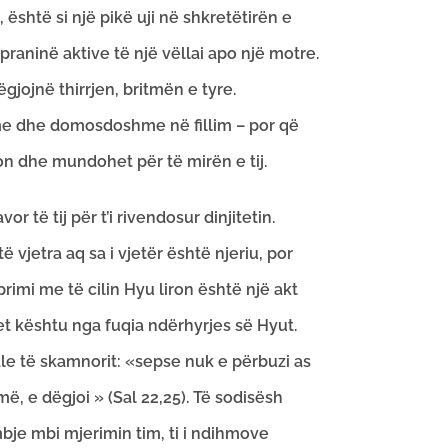
është si një pikë uji në shkretëtirën e
raninë aktive të një vëllai apo një motre.
gjojnë thirrjen, britmën e tyre.
me dhe domosdoshme në fillim – por që
rson dhe mundohet për të mirën e tij.
 të tij për t’i rivendosur dinjitetin.
 vjetra aq sa i vjetër është njeriu, por
mi me të cilin Hyu liron është një akt
het kështu nga fuqia ndërhyrjes së Hyut.
e të skamnorit: «sepse nuk e përbuzi as
më, e dëgjoi » (Sal 22,25). Të sodisësh
mbje mbi mjerimin tim, ti i ndihmove