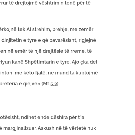
irrur të drejtojmë vështrimin tonë për të
kërkojnë tek Ai strehim, prehje, me zemër
injitetin e tyre e që pavarësisht, rigjejnë
qen në emër të një drejtësie të rreme, të
 Hyun kanë Shpëtimtarin e tyre. Ajo çka del
sintoni me këto fjalë, ne mund ta kuptojmë
etëria e qiejve» (Mt 5,3).
ësisht, ndihet ende dëshira për t’ia
 të margjinalizuar. Askush në të vërtetë nuk