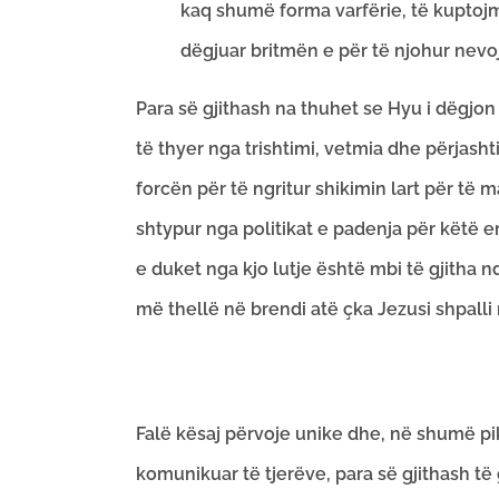
kaq shumë forma varfërie, të kuptojmë 
dëgjuar britmën e për të njohur nevoj
Para së gjithash na thuhet se Hyu i dëgjon
të thyer nga trishtimi, vetmia dhe përjasht
forcën për të ngritur shikimin lart për të
shtypur nga politikat e padenja për këtë e
e duket nga kjo lutje është mbi të gjitha 
më thellë në brendi atë çka Jezusi shpalli
Falë kësaj përvoje unike dhe, në shumë pi
komunikuar të tjerëve, para së gjithash të g