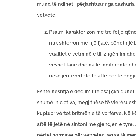
mund të ndihet i përjashtuar nga dashuria
vetvete.
Psalmi karakterizon me tre folje qëndr
nuk shterron me një fjalë, bëhet një 
vuajtjet e vetminë e tij, zhgënjim dh
veshët tanë dhe na lë indiferentë dhe 
nëse jemi vërtetë të aftë për të dëgjua
Është heshtja e dëgjimit të asaj çka duhet
shumë iniciativa, megjithëse të vlerësues
kuptuar vërtet britmën e të varfërve. Në kët
aftë të jetë në sintoni me gjendjen e tyre
përtej normave për vetveten, aq sa të men