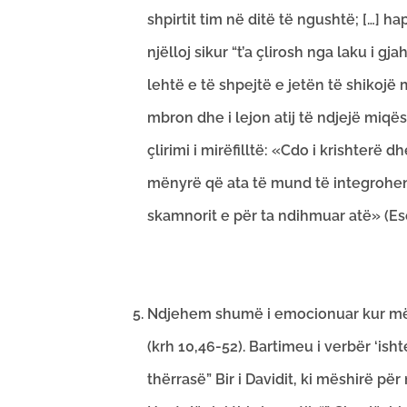
shpirtit tim në ditë të ngushtë; […] ha
njëlloj sikur “t’a çlirosh nga laku i g
lehtë e të shpejtë e jetën të shikojë 
mbron dhe i lejon atij të ndjejë miqë
çlirimi i mirëfilltë: «Cdo i krishterë
mënyrë që ata të mund të integrohen
skamnorit e për ta ndihmuar atë» (Eso
Ndjehem shumë i emocionuar kur mësoj
(krh 10,46-52). Bartimeu i verbër ‘isht
thërrasë” Bir i Davidit, ki mëshirë për