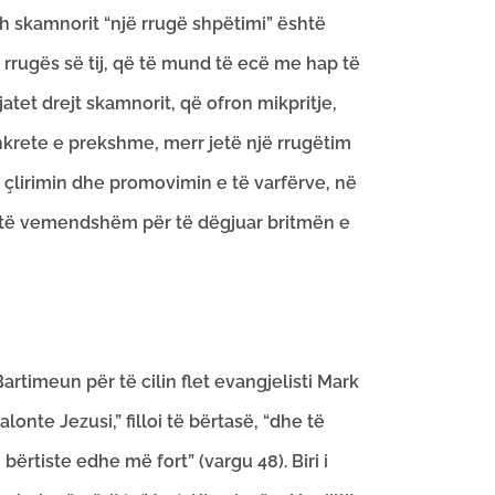
rosh skamnorit “një rrugë shpëtimi” është
atë rrugës së tij, që të mund të ecë me hap të
atet drejt skamnorit, që ofron mikpritje,
konkrete e prekshme, merr jetë një rrugëtim
ër çlirimin dhe promovimin e të varfërve, në
e të vemendshëm për të dëgjuar britmën e
timeun për të cilin flet evangjelisti Mark
lonte Jezusi,” filloi të bërtasë, “dhe të
bërtiste edhe më fort” (vargu 48). Biri i