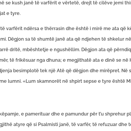
se kush janë të varfërit e vërtetë, drejt të cilëve jemi th
at e tyre.
 të varfërit ndërsa e thërrasin dhe është i mirë me ata që 
imi. Dëgjon sa të shumtë janë ata që ndjehen të shkelur në d
 marrë dritë, mbështetje e ngushëllim. Dëgjon ata që përndi
mër, të frikësuar nga dhuna; e megjithatë ata e dinë se në
ndjenja besimplotë tek një Atë që dëgjon dhe mirëpret. Në 
 me lumni. «Lum skamnorët në shpirt sepse e tyre është Mbr
këpamje, e pamerituar dhe e pamundur për t’u shprehur plot
jithë atyre që si Psalmisti janë, të varfër, të refuzuar dhe