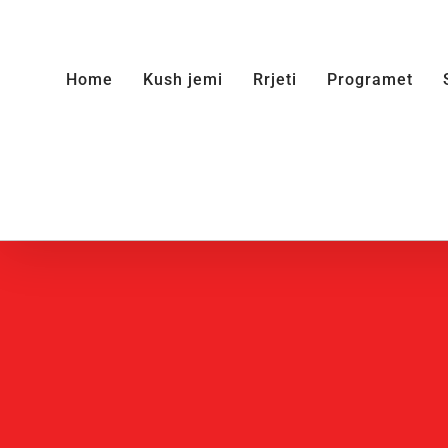
Skip
to
Home
Kush jemi
Rrjeti
Programet
content