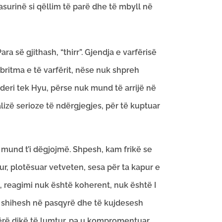
surinë si qëllim të parë dhe të mbyll në
a së gjithash, “thirr”. Gjendja e varfërisë
 britma e të varfërit, nëse nuk shpreh
 deri tek Hyu, përse nuk mund të arrijë në
alizë serioze të ndërgjegjes, për të kuptuar
ë mund t’i dëgjojmë. Shpesh, kam frikë se
, plotësuar vetveten, sesa për ta kapur e
re, reagimi nuk është koherent, nuk është I
të shihesh në pasqyrë dhe të kujdesesh
bërë dikë të lumtur, pa u kompromentuar