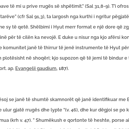
pave të mi u prive rrugës së shpëtimit.” (Sal 31,8-9). T’i of
jahtarëve” (cfr Sal 91,3), ta largosh nga kurthi i ngritur pëgj
me sy të qetë. Shëlbimi i Hyut merr format e një dore që zgj
sinë për të cilën ka nevojë. E duke u nisur nga kjo afërsi 
 dhe komunitet janë të thirrur të jenë instrumente të Hyut p
 plotësisht në shoqëri; kjo supozon që të jemi të bindur 
rt. ap.
Evangelii gaudium
, 187
).
 se janë të shumtë skamnorët që janë identifikuar me Bar
e ulur gjatë rrugës dhe lypte “(v. 46), dhe kur dëgjoi se po ka
 mua (krh v. 47). ” Shumëkush e qortonte të heshte, porse ai 