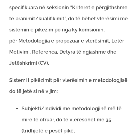
specifikuara në seksionin “Kriteret e përgjithshme
të pranimit/kualifikimit”, do të bëhet vlerësimi me
sistemin e pikëzim po nga ky komsionin,
për
Metodologjia e propozuar e vlerësimit
,
Letër
Motivimi, Referenca
, Detyra të ngjashme dhe
Jetëshkrimi (CV)
.
Sistemi i pikëzimit për vlerësimin e metodologjisë
do të jetë si në vijim:
Subjekti/Individi me metodologjinë më të
mirë të ofruar, do të vlerësohet me 35
(tridhjetë e pesë) pikë;