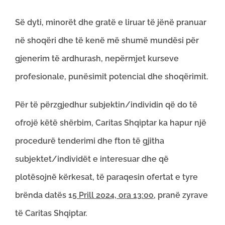
Së dyti, minorët dhe gratë e liruar të jënë pranuar
në shoqëri dhe të kenë më shumë mundësi për
gjenerim të ardhurash, nepërmjet kurseve
profesionale, punësimit potencial dhe shoqërimit.
Për të përzgjedhur subjektin/individin që do të
ofrojë këtë shërbim, Caritas Shqiptar ka hapur një
procedurë tenderimi dhe fton të gjitha
subjektet/individët e interesuar dhe që
plotësojnë kërkesat, të paraqesin ofertat e tyre
brënda datës 15
Prill 2024, ora 13:00
, pranë zyrave
të Caritas Shqiptar.