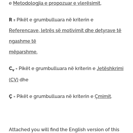
e
Metodologjia e propozuar e vlerësimit
,
R =
Pikët e grumbulluara në kriterin e
Referencave, letrës së motivimit dhe detyrave të
ngashme të
mëparshme.
C
= Pikët e grumbulluara në kriterin e
Jetëshkrimi
v
(CV)
dhe
Ç
= Pikët e grumbulluara në kriterin e
Çmimit
.
Attached you will find the English version of this