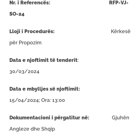
Nr. i Referencës:
RFP-VJ-
SO-24
Lloji i Procedurës:
Kërkesë
për Propozim
Data e njoftimit të tenderit
:
30/03/2024
Data e mbylljes së njoftimit:
15/04/2024; Ora: 13:00
Dokumentacioni i përgatitur në:
Gjuhën
Angleze dhe Shqip