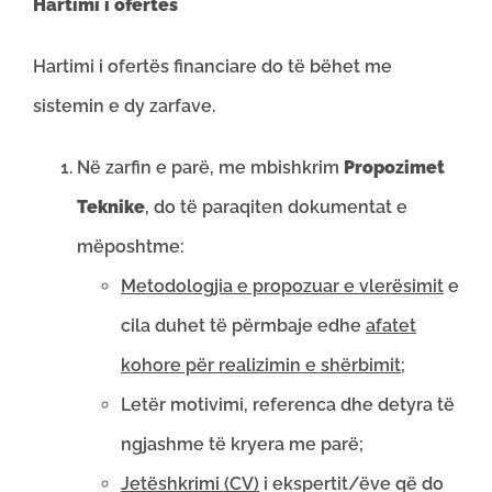
Hartimi i ofertës
Hartimi i ofertës financiare do të bëhet me
sistemin e dy zarfave.
Në zarfin e parë, me mbishkrim
Propozimet
Teknike
, do të paraqiten dokumentat e
mëposhtme:
Metodologjia e propozuar e vlerësimit
e
cila duhet të përmbaje edhe
afatet
kohore për realizimin e shërbimit
;
Letër motivimi, referenca dhe detyra të
ngjashme të kryera me parë;
Jetëshkrimi (CV)
i ekspertit/ëve që do