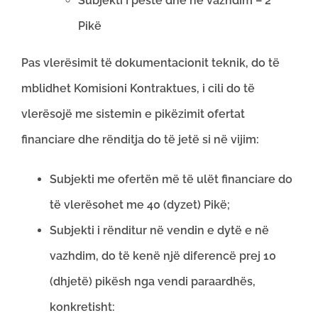
Subjekti I pestë dhe në vazhdim – 2
Pikë
Pas vlerësimit të dokumentacionit teknik, do të
mblidhet Komisioni Kontraktues, i cili do të
vlerësojë me sistemin e pikëzimit ofertat
financiare dhe rënditja do të jetë si në vijim:
Subjekti me ofertën më të ulët financiare do
të vlerësohet me 40 (dyzet) Pikë;
Subjekti i rënditur në vendin e dytë e në
vazhdim, do të kenë një diferencë prej 10
(dhjetë) pikësh nga vendi paraardhës,
konkretisht: