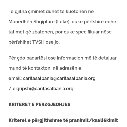
Të gjitha çmimet duhet të kuotohen në
Monedhën Shqiptare (Lekë), duke përfshirë edhe
tatimet që zbatohen, por duke specifikuar nëse
përfshihet TVSH ose jo.
Për çdo paqartësi ose informacion më të detajuar
mund të kontaktoni në adresën e
email:
caritasalbania@caritasalbania.org
/
e.gripshi@caritasalbania.org
.
KRITERET E PËRZGJEDHJES
Kriteret e përgjithshme të pranimit/kualifikimit