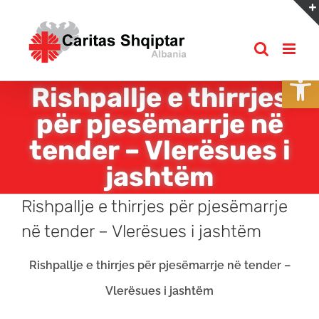
Skip
to
content
Open
Rishpallje e thirrjes
për pjesëmarrje në
tender – Vlerësues i
jashtëm
Rishpallje e thirrjes për pjesëmarrje
në tender – Vlerësues i jashtëm
Rishpallje e thirrjes për pjesëmarrje në tender –
Vlerësues i jashtëm