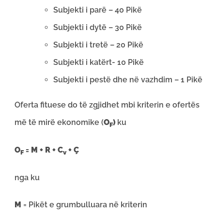
Subjekti i parë – 40 Pikë
Subjekti i dytë – 30 Pikë
Subjekti i tretë – 20 Pikë
Subjekti i katërt- 10 Pikë
Subjekti i pestë dhe në vazhdim – 1 Pikë
Oferta fituese do të zgjidhet mbi kriterin e ofertës
më të mirë ekonomike (
O
)
ku
F
O
= M + R + C
+ Ç
F
v
nga ku
M
= Pikët e grumbulluara në kriterin