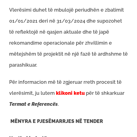
Vlerësimi duhet të mbulojë periudhën e zbatimit
01/01/2021 deri në 31/03/2024 dhe supozohet
të reflektojë në qasjen aktuale dhe të japë
rekomandime operacionale për zhvillimin e
mëtejshëm të projektit në një fazë të ardhshme të
parashikuar.
Për informacion më të zgjeruar rreth procesit të
vlerësimit, ju lutem
klikoni ketu
për të shkarkuar
Termat e Referencës
.
MËNYRA E PJESËMARRJES NË TENDER