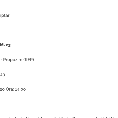
ptar
DM-23
Propozim (RFP)
023
0 Ora: 14:00