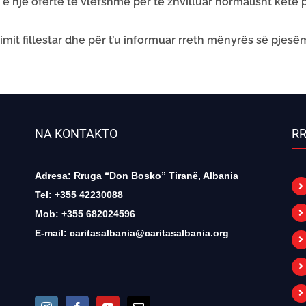
 e një oferte të vlefshme për të zhvilluar normalisht këtë
imit fillestar dhe për t’u informuar rreth mënyrës së pjesëm
NA KONTAKTO
RR
Adresa: Rruga “Don Bosko” Tiranë, Albania
Tel: +355 42230088
Mob: +355 682024596
E-mail:
caritasalbania@caritasalbania.org