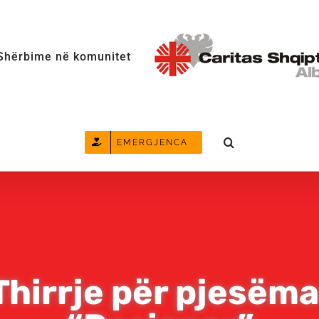
Shërbime në komunitet
EMERGJENCA
 Thirrje për pjesëma