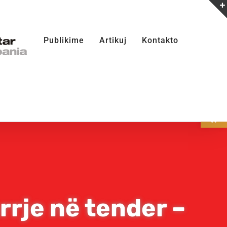
Publikime
Artikuj
Kontakto
Open
rrje në tender –