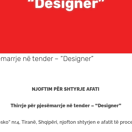
“Designer”
sëmarrje në tender – “Designer”
NJOFTIM PËR SHTYRJE AFATI
Thirrje për pjesëmarrje në tender – “Designer”
ko” nr.4, Tiranë, Shqipëri, njofton shtyrjen e afatit të proc