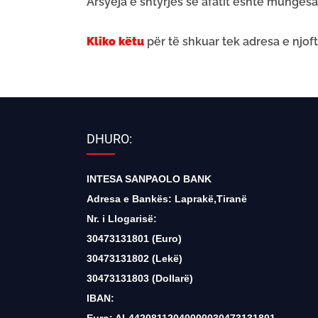
Arsyeja e shtyrjes së afatit është mungesa
Kliko këtu
për të shkuar tek adresa e njoft
DHURO:
INTESA SANPAOLO BANK
Adresa e Bankës: Laprakë,Tiranë
Nr. i Llogarisë:
30473131801 (Euro)
30473131802 (Lekë)
30473131803 (Dollarë)
IBAN: