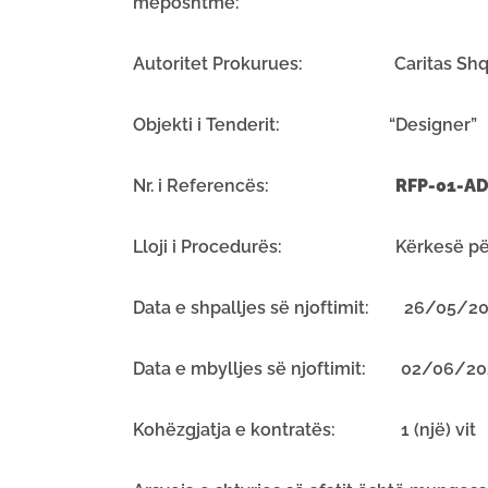
mëposhtme:
Autoritet Prokurues: Caritas Shqi
Objekti i Tenderit: “Designer”
Nr. i Referencës:
RFP-01-A
Lloji i Procedurës: Kërkesë për 
Data e shpalljes së njoftimit: 26/05/2
Data e mbylljes së njoftimit: 02/06/202
Kohëzgjatja e kontratës: 1 (një) vit