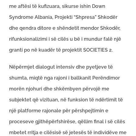
me aftësi të kufizuara, sikurse ishin Down
Syndrome Albania, Projekti “Shpresa” Shkodër
dhe qendra ditore e shëndetit mendor Shkodër,
rifunksionalizimi i së cilës u bë i mundur falë një
granti po në kuadër të projektit SOCIETIES 2.
Nëpërmjet dialogut intensiv dhe pyetjeve të
shumta, miqtë nga rajoni i ballkanit Perëndimor
morën njohuri dhe shkëmbyen përvojë me
subjektet që vizituan, në funksion të ndërtimit të
një platforme rajonale për përshpejtimin e
proceseve gjithëpërfshirëse, qëllim final i së cilës
mbetet rritja e cilësisë së jetesës të individëve me