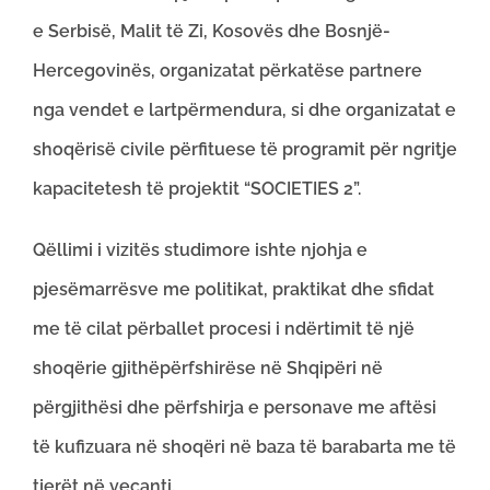
e Serbisë, Malit të Zi, Kosovës dhe Bosnjë-
Hercegovinës, organizatat përkatëse partnere
nga vendet e lartpërmendura, si dhe organizatat e
shoqërisë civile përfituese të programit për ngritje
kapacitetesh të projektit “SOCIETIES 2”.
Qëllimi i vizitës studimore ishte njohja e
pjesëmarrësve me politikat, praktikat dhe sfidat
me të cilat përballet procesi i ndërtimit të një
shoqërie gjithëpërfshirëse në Shqipëri në
përgjithësi dhe përfshirja e personave me aftësi
të kufizuara në shoqëri në baza të barabarta me të
tjerët në veçanti.