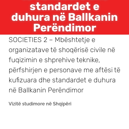
standardet e
duhura në Ballkanin
Perëndimor
SOCIETIES 2 – Mbështetje e
organizatave të shoqërisë civile në
fuqizimin e shprehive teknike,
përfshirjen e personave me aftësi të
kufizuara dhe standardet e duhura
në Ballkanin Perëndimor
Vizitë studimore në Shqipëri