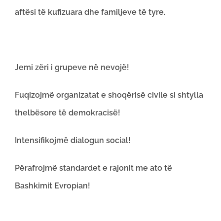
aftësi të kufizuara dhe familjeve të tyre.
Jemi zëri i grupeve në nevojë!
Fuqizojmë organizatat e shoqërisë civile si shtylla
thelbësore të demokracisë!
Intensifikojmë dialogun social!
Përafrojmë standardet e rajonit me ato të
Bashkimit Evropian!