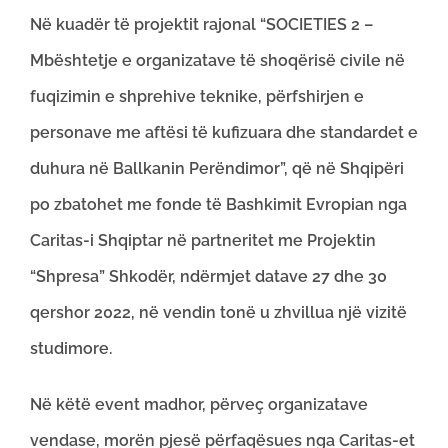
Në kuadër të projektit rajonal “SOCIETIES 2 –
Mbështetje e organizatave të shoqërisë civile në
fuqizimin e shprehive teknike, përfshirjen e
personave me aftësi të kufizuara dhe standardet e
duhura në Ballkanin Perëndimor”, që në Shqipëri
po zbatohet me fonde të Bashkimit Evropian nga
Caritas-i Shqiptar në partneritet me Projektin
“Shpresa” Shkodër, ndërmjet datave 27 dhe 30
qershor 2022, në vendin tonë u zhvillua një vizitë
studimore.
Në këtë event madhor, përveç organizatave
vendase, morën pjesë përfaqësues nga Caritas-et