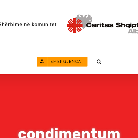
Shërbime në komunitet
EMERGJENCA
condimentum