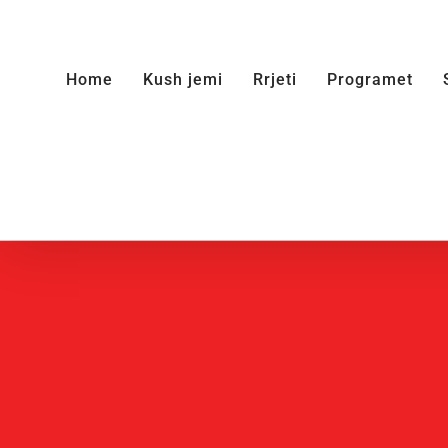
Skip
to
Home
Kush jemi
Rrjeti
Programet
content