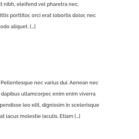
st nibh, eleifend vel pharetra nec,
is porttitor, orci erat lobortis dolor, nec
o aliquet. [...]
e. Pellentesque nec varius dui. Aenean nec
d dapibus ullamcorper, enim enim viverra
ndisse leo elit, dignissim in scelerisque
 lacus molestie iaculis. Etiam [...]