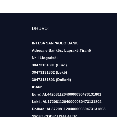
DHURO:
INTESA SANPAOLO BANK
Adresa e Bankës: Laprakë,Tiranë
Nr. i Llogarisë:
30473131801 (Euro)
30473131802 (Lekë)
30473131803 (Dollarë)
IBAN:
Euro: AL44208112040000030473131801
Lekë: AL17208112040000030473131802
Dollarë: AL87208112040000030473131803
SWIFT CODE: USALALTR