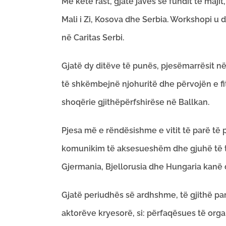
Me këtë rast, gjatë javës së fundit të maj
Mali i Zi, Kosova dhe Serbia. Workshopi u 
në Caritas Serbi.
Gjatë dy ditëve të punës, pjesëmarrësit në 
të shkëmbejnë njohuritë dhe përvojën e fi
shoqërie gjithëpërfshirëse në Ballkan.
Pjesa më e rëndësishme e vitit të parë të p
komunikim të aksesueshëm dhe gjuhë të th
Gjermania, Bjellorusia dhe Hungaria kanë d
Gjatë periudhës së ardhshme, të gjithë par
aktorëve kryesorë, si: përfaqësues të org