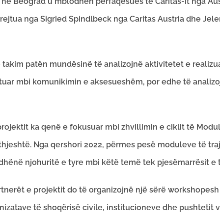
it, në Beograd u mblodhën përfaqësues të Caritas-it nga Au
drejtua nga Sigried Spindlbeck nga Caritas Austria dhe Jele
takim patën mundësinë të analizojnë aktivitetet e realizuara
tuar mbi komunikimin e aksesueshëm, por edhe të analizojn
rojektit ka qenë e fokusuar mbi zhvillimin e ciklit të Modu
jeshtë. Nga qershori 2022, përmes pesë moduleve të trajni
hënë njohuritë e tyre mbi këtë temë tek pjesëmarrësit e t
tnerët e projektit do të organizojnë një sërë workshopesh
anizatave të shoqërisë civile, institucioneve dhe pushteti