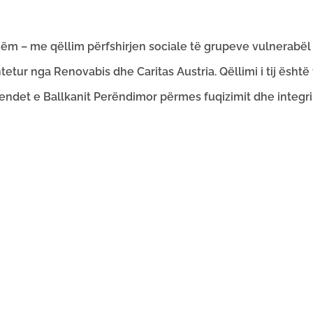
hëm – me qëllim përfshirjen sociale të grupeve vulnerabël
tur nga Renovabis dhe Caritas Austria. Qëllimi i tij është
ndet e Ballkanit Perëndimor përmes fuqizimit dhe integrim