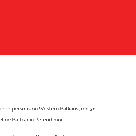
luded persons on Western Balkans, më 30
ël në Ballkanin Perëndimor.