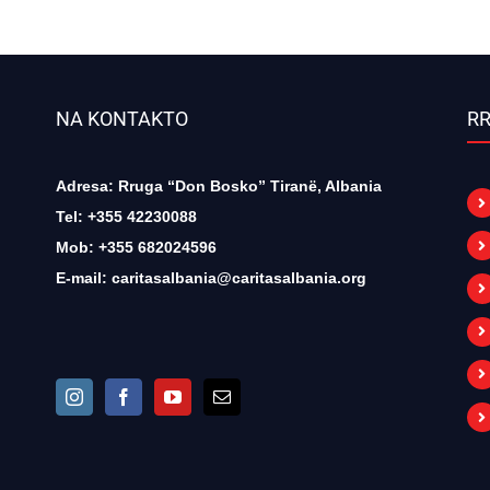
NA KONTAKTO
RR
Adresa: Rruga “Don Bosko” Tiranë, Albania
Tel: +355 42230088
Mob: +355 682024596
E-mail:
caritasalbania@caritasalbania.org