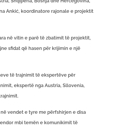
stria, Shqipëria, Bosnja dhe Hercegovina,
na Ankić, koordinatore rajonale e projektit
 në vitin e parë të zbatimit të projektit,
e sfidat që hasen për krijimin e një
leve të trajnimit të ekspertëve për
mit, ekspertë nga Austria, Sllovenia,
rajnimit.
 në vendet e tyre me përfshirjen e disa
t vendor mbi temën e komunikimit të