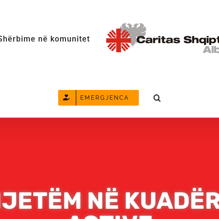
Shërbime në komunitet
EMERGJENCA
MJETËM NË KUADËR