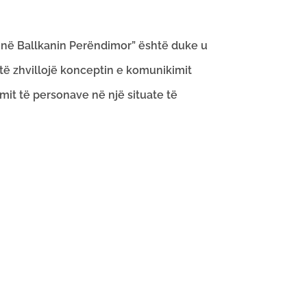
 në Ballkanin Perëndimor” është duke u
 të zhvillojë konceptin e komunikimit
it të personave në një situate të