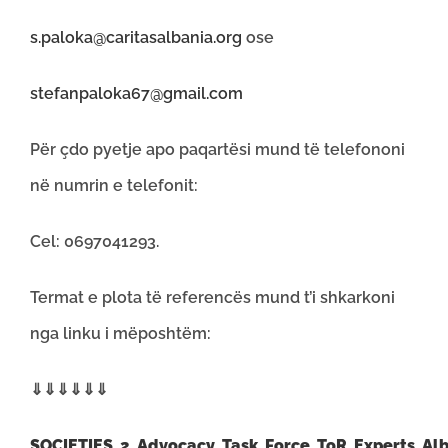
s.paloka@caritasalbania.org
ose
stefanpaloka67@gmail.com
Për çdo pyetje apo paqartësi mund të telefononi
në numrin e telefonit:
Cel: 0697041293.
Termat e plota të referencës mund t’i shkarkoni
nga linku i mëposhtëm:
⇓⇓⇓⇓⇓⇓
SOCIETIES_2_Advocacy_Task_Force_ToR_Experts_Al