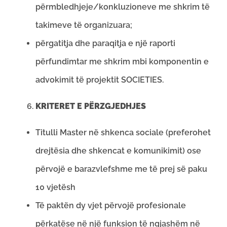
përmbledhjeje/konkluzioneve me shkrim të
takimeve të organizuara;
përgatitja dhe paraqitja e një raporti
përfundimtar me shkrim mbi komponentin e
advokimit të projektit SOCIETIES.
KRITERET E PËRZGJEDHJES
Titulli Master në shkenca sociale (preferohet
drejtësia dhe shkencat e komunikimit) ose
përvojë e barazvlefshme me të prej së paku
10 vjetësh
Të paktën dy vjet përvojë profesionale
përkatëse në një funksion të ngjashëm në