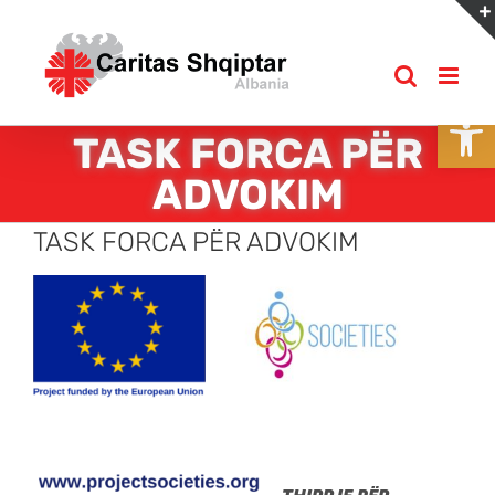
Skip
to
content
Open
TASK FORCA PËR
ADVOKIM
TASK FORCA PËR ADVOKIM