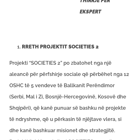
THIRRJE PËR
EKSPERT
RRETH PROJEKTIT SOCIETIES 2
Projekti “SOCIETIES 2” po zbatohet nga një
aleancë për përfshirje sociale që përbëhet nga 12
OSHC të 5 vendeve të Ballkanit Perëndimor
(Serbi, Mal i Zi, Bosnjë-Hercegovinë, Kosovë dhe
Shqipëri), që kanë punuar së bashku në projekte
të ndryshme, që u përkasin të njëjtave vlera, si
dhe kanë bashkuar misionet dhe strategjitë.