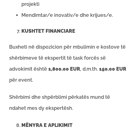
projekti
Mendimtar/e inovativ/e dhe krijues/e.
KUSHTET FINANCIARE
Buxheti në dispozicion për mbulimin e kostove të
shërbimeve të ekspertit të task forcës së
advokimit është
1,800.00 EUR
, d.m.th.
150.00 EUR
për event.
Shërbimi dhe shpërblimi përkatës mund të
ndahet mes dy ekspertësh.
MËNYRA E APLIKIMIT