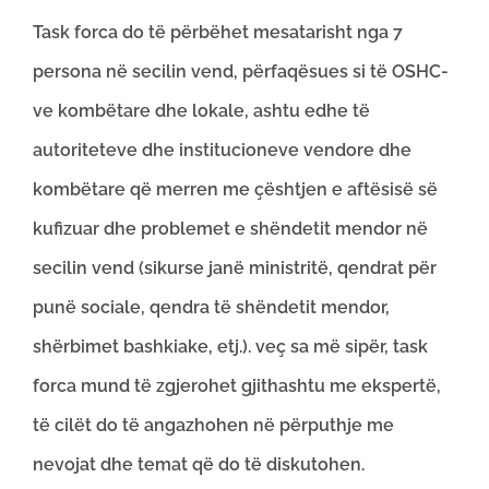
Task forca do të përbëhet mesatarisht nga 7
persona në secilin vend, përfaqësues si të OSHC-
ve kombëtare dhe lokale, ashtu edhe të
autoriteteve dhe institucioneve vendore dhe
kombëtare që merren me çështjen e aftësisë së
kufizuar dhe problemet e shëndetit mendor në
secilin vend (sikurse janë ministritë, qendrat për
punë sociale, qendra të shëndetit mendor,
shërbimet bashkiake, etj.). veç sa më sipër, task
forca mund të zgjerohet gjithashtu me ekspertë,
të cilët do të angazhohen në përputhje me
nevojat dhe temat që do të diskutohen.