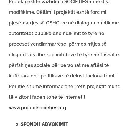
Projekti është vazhdim i SOCIETIES 1 me disa
modifikime. Qëllimi i projektit është forcimi i
pjesëmarrjes së OSHC-ve në dialogun publik me
autoritetet publike dhe ndikimit të tyre në
proceset vendimmarrëse, përmes rritjes së
ekspertizës dhe kapaciteteve të tyre në fushat e
përfshirjes sociale për personat me aftësi të
kufizuara dhe politikave të deinstitucionalizimit.
Për më shumë informacione rreth projektit mund
të vizitoni faqen tonë të Internetit:
www.projectsocieties.org
SFONDI i ADVOKIMIT