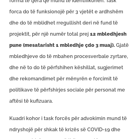
forma të tjera që mund të identifikohen. Task
forca do të funksionojë për 3 vjetët e ardhshëm
dhe do të mblidhet rregullisht deri në fund të
projektit, për një numër total prej
12 mbledhjesh
pune (mesatarisht 1 mbledhje çdo 3 muaj).
Gjatë
mbledhjeve do të mbahen procesverbale zyrtare,
dhe në to do të përfshihen këshillat, sugjerimet
dhe rekomandimet për mënyrën e forcimit të
politikave të përfshirjes sociale për personat me
aftësi të kufizuara.
Kuadri kohor i task forcës për advokimin mund të
ndryshojë për shkak të krizës së COVID-19 dhe