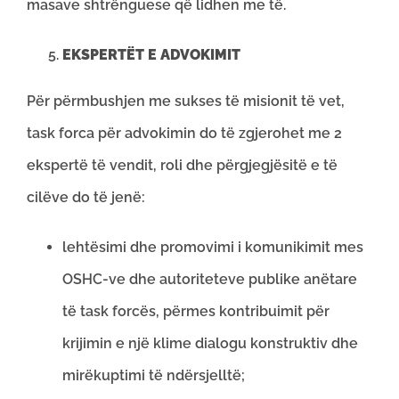
masave shtrënguese që lidhen me të.
EKSPERTËT E ADVOKIMIT
Për përmbushjen me sukses të misionit të vet,
task forca për advokimin do të zgjerohet me 2
ekspertë të vendit, roli dhe përgjegjësitë e të
cilëve do të jenë:
lehtësimi dhe promovimi i komunikimit mes
OSHC-ve dhe autoriteteve publike anëtare
të task forcës, përmes kontribuimit për
krijimin e një klime dialogu konstruktiv dhe
mirëkuptimi të ndërsjelltë;