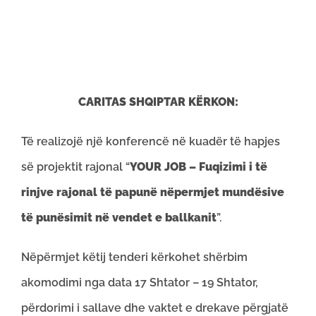
CARITAS SHQIPTAR KËRKON:
Të realizojë një konferencë në kuadër të hapjes
së projektit rajonal “
YOUR JOB – Fuqizimi i të
rinjve rajonal të papunë nëpermjet mundësive
të punësimit në vendet e ballkanit
”.
Nëpërmjet këtij tenderi kërkohet shërbim
akomodimi nga data 17 Shtator – 19 Shtator,
përdorimi i sallave dhe vaktet e drekave përgjatë