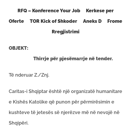
RFQ – Konference Your Job
Kerkese per
Oferte
TOR Kick of Shkoder
Aneks D
Frome
Rregjistrimi
OBJEKT:
Thirrje për pjesëmarrje në tender.
Të nderuar Z./Znj.
Caritas-i Shqiptar është një organizatë humanitare
e Kishës Katolike që punon për përmirësimin e
kushteve të jetesës së njerëzve më në nevojë në
Shqipëri.