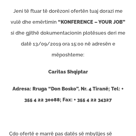
Jeni të ftuar të dorëzoni ofertën tuaj dorazi me
vulë dhe emërtimin
“KONFERENCE – YOUR JOB”
si dhe gjithë dokumentacionin plotësues deri me
datë 13/09/2019 ora 15:00 në adresën e
mëposhteme:
Caritas Shqiptar
Adresa: Rruga “Don Bosko”, Nr. 4 Tiranë; Tel: +
355 4 22 30088; Fax: + 355 4 22 34327
Çdo ofertë e marrë pas datës së mbylljes së