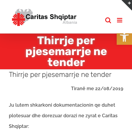
Skip
to
content
Open
Thirrje per
pjesemarrje ne
tender
Thirrje per pjesemarrje ne tender
Tiranë me 22/08/2019
Ju lutem shkarkoni dokumentacionin qe duhet
plotesuar dhe dorezuar dorazi ne zyrat e Caritas
Shqiptar: