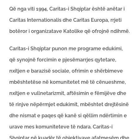
Që nga viti 1994, Caritas-i Shqiptar është anëtar i
Caritas Internationalis dhe Caritas Europa, rrjeti
botëror i organizatave Katolike që ofrojnë ndihmë.
Caritas-i Shqiptar punon me programe edukimi,
që synojnë forcimin e pjesëmarrjes qytetare,
nxitjen e barazisë sociale, ofrimin e shërbimeve
mbështetëse në komunitetet më të cënueshme,
nxitjen e vullnetarizmit, aftësimin e fëmijëve dhe
të rinjve nëpërmjet edukimit, mbështet drejtësinë
dhe nismat e paqes që kanë si qëllim ndërtimin e
urave mes komuniteteve të ndara. Caritas-i
Shqiptar në kuadër të objektivave afatmesëm dhe