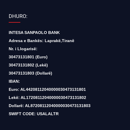
DHURO:
INTESA SANPAOLO BANK
Adresa e Bankës: Laprakë,Tiranë
Nr. i Llogarisë:
30473131801 (Euro)
30473131802 (Lekë)
30473131803 (Dollarë)
IBAN:
Euro: AL44208112040000030473131801
Lekë: AL17208112040000030473131802
Dollarë: AL87208112040000030473131803
SWIFT CODE: USALALTR