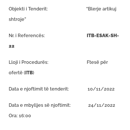
Objekti i Tenderit: “Blerje artikuj
shtroje”
Nr. i Referencës:
ITB
-ESAK-SH-
22
Lloji i Procedurës: Ftesë për
ofertë (
ITB
)
Data e njoftimit të tenderit: 10/11/2022
Data e mbylljes së njoftimit: 24/11/2022
Ora: 16:00