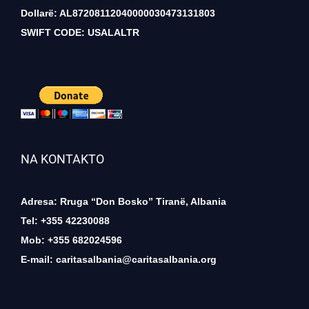
Dollarë: AL87208112040000030473131803
SWIFT CODE: USALALTR
NA KONTAKTO
Adresa: Rruga “Don Bosko” Tiranë, Albania
Tel: +355 42230088
Mob: +355 682024596
E-mail:
caritasalbania@caritasalbania.org