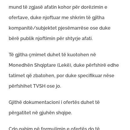
mund të zgjasë afatin kohor për dorëzimin e
ofertave, duke njoftuar me shkrim të gjitha
kompanitë/subjektet pjesëmarrëse ose duke
bërë publik njoftimin për shtyrje afati.
Të gjitha çmimet duhet të kuotohen në
Monedhën Shqiptare (Lekë), duke përfshirë edhe
tatimet që zbatohen, por duke specifikuar nëse
përfshihet TVSH ose jo.
Gjithë dokumentacioni i ofertës duhet të
përgatitet në gjuhën shqipe.
Çdo gabim në formulimin e ofertës do të