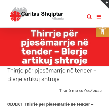
Skip
to
content
Open
Thirrje për
pjesëmarrje në
tender – Blerje
artikuj shtroje
Thirrje për pjesëmarrje në tender –
Blerje artikuj shtroje
Tiranë me 10/11/2022
OBJEKT: Thirrje për pjesëmarrje në tender –