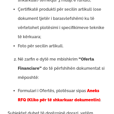
shkarkuar/tërhequr 3 muajt e fundit);
Çertifikatë produkti për secilin artikull (ose
dokument tjetër i barasvlefshëm) ku të
vërtetohet plotësimi i specifikimeve teknike
të kërkuara;
Foto për secilin artikull.
Në zarfin e dytë me mbishkrim
“Oferta
Financiare”
do të përfshihën dokumentat si
mëposhtë:
Formulari i Ofertës, plotësuar sipas
Aneks
RFQ (Kliko për të shkarkuar dokumentin)
.
Subjektet duhet të dorëzojnë dorazi, vetëm