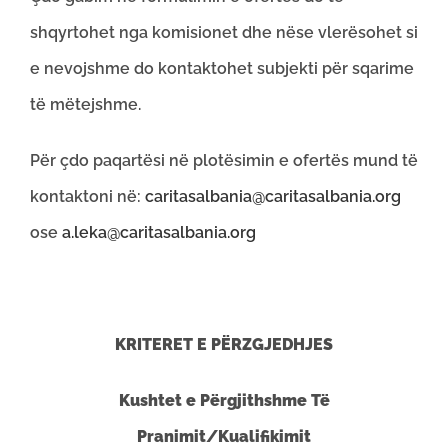
shqyrtohet nga komisionet dhe nëse vlerësohet si
e nevojshme do kontaktohet subjekti për sqarime
të mëtejshme.
Për çdo paqartësi në plotësimin e ofertës mund të
kontaktoni në:
caritasalbania@caritasalbania.org
ose
a.leka@caritasalbania.org
KRITERET E PËRZGJEDHJES
Kushtet e Përgjithshme Të
Pranimit/Kualifikimit