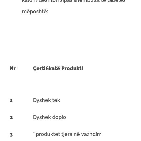
kalon/dështon sipas shembullit të tabelës
mëposhtë:
Nr
Çertifikatë Produkti
1
Dyshek tek
2
Dyshek dopio
3
* produktet tjera në vazhdim