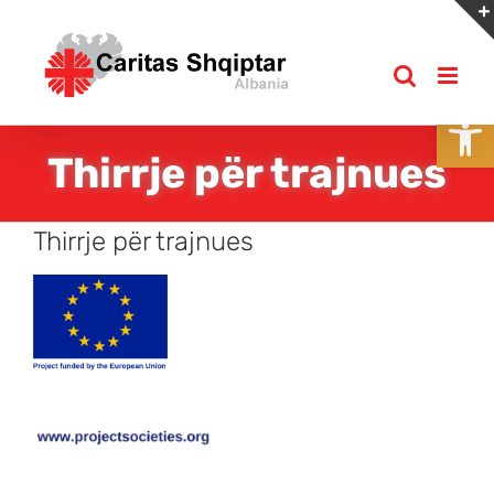
Skip
to
content
Open
Thirrje për trajnues
Thirrje për trajnues