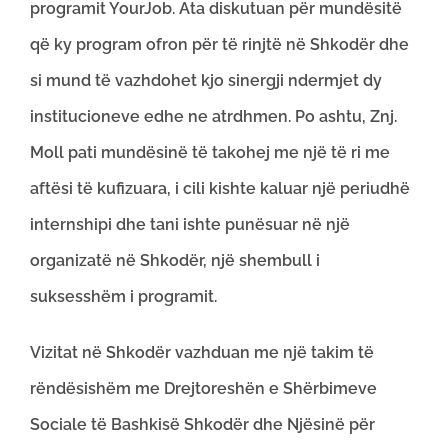
programit YourJob. Ata diskutuan për mundësitë
që ky program ofron për të rinjtë në Shkodër dhe
si mund të vazhdohet kjo sinergji ndermjet dy
institucioneve edhe ne atrdhmen. Po ashtu, Znj.
Moll pati mundësinë të takohej me një të ri me
aftësi të kufizuara, i cili kishte kaluar një periudhë
internshipi dhe tani ishte punësuar në një
organizatë në Shkodër, një shembull i
suksesshëm i programit.
Vizitat në Shkodër vazhduan me një takim të
rëndësishëm me Drejtoreshën e Shërbimeve
Sociale të Bashkisë Shkodër dhe Njësinë për