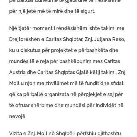
përballuar udhëtime të gjata dhe të rrezikshme
për një jetë më të mirë dhe të sigurt.
Një tjetër moment i rëndësishëm ishte takimi me
Drejtoreshën e Caritas Shqiptar, Znj. Juljana Reso,
ku u diskutua për projektet e përbashkëta dhe
mundësitë e reja për bashkëpunim mes Caritas
Austria dhe Caritas Shqiptar. Gjatë këtij takimi, Znj.
Moll u njoh me zhvillimet më të fundit dhe sfidat
që ka përballë organizata në përpjekjet e saj për
të ofruar shërbime dhe mundësi për individët në
nevojë.
Vizita e Znj. Moll në Shqipëri përfshiu gjithashtu