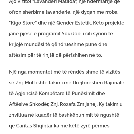
Ajo vizitoi “Lavanderi Matilda”, një ndërmarrje që
ofron shërbime lavanderie, një dyqan me rroba
“Kigo Store” dhe një Qendër Estetik. Këto projekte
janë pjesë e programit YourJob, i cili synon të
krijojë mundësi të qëndrueshme pune dhe
aftësim për të rinjtë që përfshihen në to.
Një nga momentet më të rëndësishme të vizitës
së Znj. Moll ishte takimi me
Drejtoreshën Rajonale
të Agjencisë Kombëtare të Punësimit dhe
Aftësive Shkodër
, Znj. Rozafa Zmijanej. Ky takim u
zhvillua në kuadër të bashkëpunimit të ngushtë
që Caritas Shqiptar ka me këtë zyrë përmes