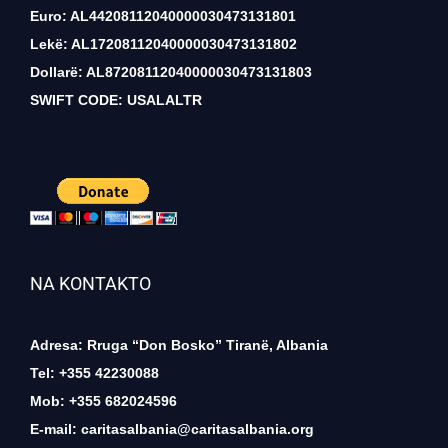
Euro: AL44208112040000030473131801
Lekë: AL17208112040000030473131802
Dollarë: AL87208112040000030473131803
SWIFT CODE: USALALTR
NA KONTAKTO
Adresa: Rruga “Don Bosko” Tiranë, Albania
Tel: +355 42230088
Mob: +355 682024596
E-mail:
caritasalbania@caritasalbania.org