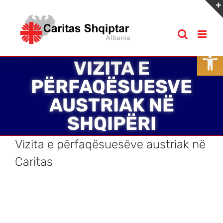
Skip
to
content
Open
VIZITA E
PËRFAQËSUESVE
AUSTRIAK NË
SHQIPËRI
Vizita e përfaqësuesëve austriak në
Caritas