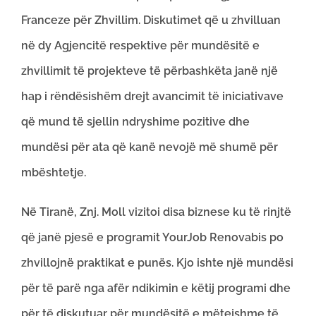
Franceze për Zhvillim. Diskutimet që u zhvilluan
në dy Agjencitë respektive për mundësitë e
zhvillimit të projekteve të përbashkëta janë një
hap i rëndësishëm drejt avancimit të iniciativave
që mund të sjellin ndryshime pozitive dhe
mundësi për ata që kanë nevojë më shumë për
mbështetje.
Në Tiranë, Znj. Moll vizitoi disa biznese ku të rinjtë
që janë pjesë e programit YourJob Renovabis po
zhvillojnë praktikat e punës. Kjo ishte një mundësi
për të parë nga afër ndikimin e këtij programi dhe
për të diskutuar për mundësitë e mëtejshme të