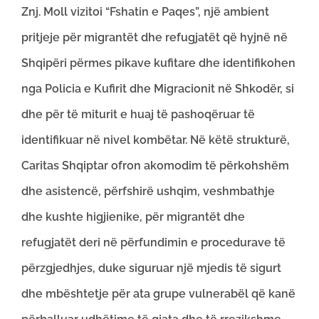
Znj. Moll vizitoi “Fshatin e Paqes”, një ambient
pritjeje për migrantët dhe refugjatët që hyjnë në
Shqipëri përmes pikave kufitare dhe identifikohen
nga Policia e Kufirit dhe Migracionit në Shkodër, si
dhe për të miturit e huaj të pashoqëruar të
identifikuar në nivel kombëtar. Në këtë strukturë,
Caritas Shqiptar ofron akomodim të përkohshëm
dhe asistencë, përfshirë ushqim, veshmbathje
dhe kushte higjienike, për migrantët dhe
refugjatët deri në përfundimin e procedurave të
përzgjedhjes, duke siguruar një mjedis të sigurt
dhe mbështetje për ata grupe vulnerabël që kanë