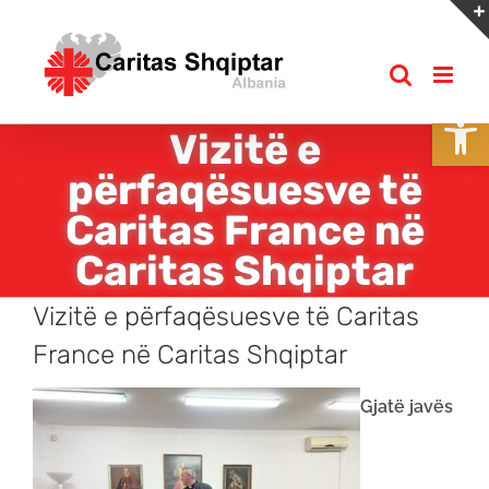
Skip
to
content
Open
Vizitë e
përfaqësuesve të
Caritas France në
Caritas Shqiptar
Vizitë e përfaqësuesve të Caritas
France në Caritas Shqiptar
Gjatë javës