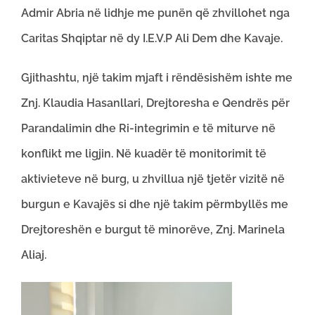
Admir Abria në lidhje me punën që zhvillohet nga
Caritas Shqiptar në dy I.E.V.P Ali Dem dhe Kavaje.
Gjithashtu, një takim mjaft i rëndësishëm ishte me
Znj. Klaudia Hasanllari, Drejtoresha e Qendrës për
Parandalimin dhe Ri-integrimin e të miturve në
konflikt me ligjin. Në kuadër të monitorimit të
aktivieteve në burg, u zhvillua një tjetër vizitë në
burgun e Kavajës si dhe një takim përmbyllës me
Drejtoreshën e burgut të minorëve, Znj. Marinela
Aliaj.